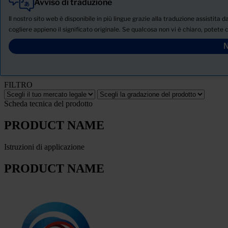
Avviso di traduzione
Tutti
Prodotti
Il nostro sito web è disponibile in più lingue grazie alla traduzione assistita 
Notizie
cogliere appieno il significato originale. Se qualcosa non vi è chiaro, potete 
SCHEDA TECNICA DI SICUREZZA
N
PRODUCT NAME
FILTRO
Scheda tecnica del prodotto
PRODUCT NAME
Istruzioni di applicazione
PRODUCT NAME