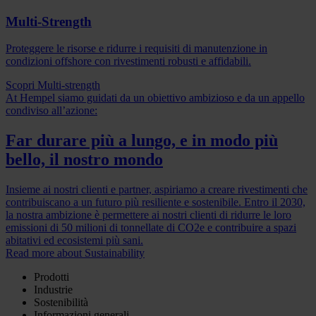
Multi-Strength
Proteggere le risorse e ridurre i requisiti di manutenzione in
condizioni offshore con rivestimenti robusti e affidabili.
Scopri Multi-strength
At Hempel siamo guidati da un obiettivo ambizioso e da un appello
condiviso all’azione:
Far durare più a lungo, e in modo più
bello, il nostro mondo
Insieme ai nostri clienti e partner, aspiriamo a creare rivestimenti che
contribuiscano a un futuro più resiliente e sostenibile. Entro il 2030,
la nostra ambizione è permettere ai nostri clienti di ridurre le loro
emissioni di 50 milioni di tonnellate di CO2e e contribuire a spazi
abitativi ed ecosistemi più sani.
Read more about Sustainability
Prodotti
Industrie
Sostenibilità
Informazioni generali