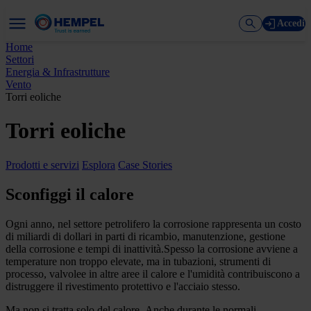
Accedi
Home
Settori
Energia & Infrastrutture
Vento
Torri eoliche
Torri eoliche
Prodotti e servizi
Esplora
Case Stories
Sconfiggi il calore
Ogni anno, nel settore petrolifero la corrosione rappresenta un costo
di miliardi di dollari in parti di ricambio, manutenzione, gestione
della corrosione e tempi di inattività.Spesso la corrosione avviene a
temperature non troppo elevate, ma in tubazioni, strumenti di
processo, valvolee in altre aree il calore e l'umidità contribuiscono a
distruggere il rivestimento protettivo e l'acciaio stesso.
Ma non si tratta solo del calore. Anche durante le normali