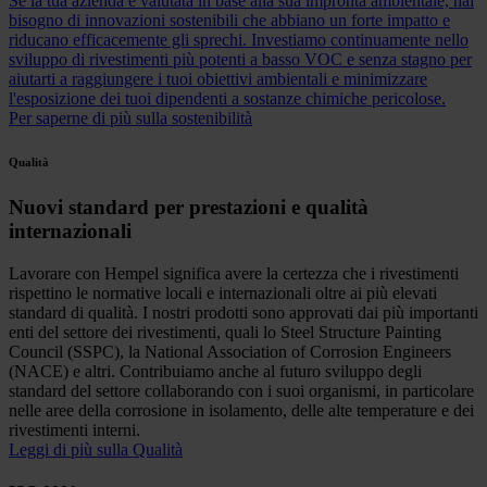
Se la tua azienda è valutata in base alla sua impronta ambientale, hai
bisogno di innovazioni sostenibili che abbiano un forte impatto e
riducano efficacemente gli sprechi. Investiamo continuamente nello
sviluppo di rivestimenti più potenti a basso VOC e senza stagno per
aiutarti a raggiungere i tuoi obiettivi ambientali e minimizzare
l'esposizione dei tuoi dipendenti a sostanze chimiche pericolose.
Per saperne di più sulla sostenibilità
Qualità
Nuovi standard per prestazioni e qualità
internazionali
Lavorare con Hempel significa avere la certezza che i rivestimenti
rispettino le normative locali e internazionali oltre ai più elevati
standard di qualità. I nostri prodotti sono approvati dai più importanti
enti del settore dei rivestimenti, quali lo Steel Structure Painting
Council (SSPC), la National Association of Corrosion Engineers
(NACE) e altri. Contribuiamo anche al futuro sviluppo degli
standard del settore collaborando con i suoi organismi, in particolare
nelle aree della corrosione in isolamento, delle alte temperature e dei
rivestimenti interni.
Leggi di più sulla Qualità