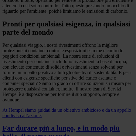
offshore. Inoltre, operiamo per rendere la produzione più efficiente e
a tenere i costi sotto controllo. Tutto questo prestando un occhio di
riguardo per l'ambiente, poiché limitiamo le emissioni di carbonio.
Pronti per qualsiasi esigenza, in qualsiasi
parte del mondo
Per qualsiasi viaggio, i nostri rivestimenti offrono la migliore
protezione ai container contro le esposizioni estreme e contro le
peggiori condizioni ambientali. La nostra serie di soluzioni di
rivestimento per container includono rivestimenti a base di acqua,
con elevato contenuto di solidi e rivestimenti senza solventi per
fornire un impatto positivo a tutti gli obiettivi di sostenibilità. E per i
clienti con esigenze specifiche per stive del carico asciutte o
container speciali? Siamo in grado di offrire soluzioni su misura per
proteggere qualsiasi container, inoltre, il nostro team di Servizi
Hempel è a disposizione per fornire il suo supporto, sempre e
ovunque.
At Hempel siamo guidati da un obiettivo ambizioso e da un appello
condiviso all’azione:
Far durare più a lungo, e in modo più