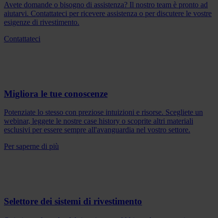
Avete domande o bisogno di assistenza? Il nostro team è pronto ad
aiutarvi. Contattateci per ricevere assistenza o per discutere le vostre
esigenze di rivestimento.
Contattateci
Migliora le tue conoscenze
Potenziate lo stesso con preziose intuizioni e risorse. Scegliete un
webinar, leggete le nostre case history o scoprite altri materiali
esclusivi per essere sempre all'avanguardia nel vostro settore.
Per saperne di più
Selettore dei sistemi di rivestimento