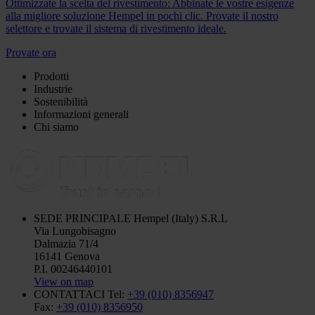
Ottimizzate la scelta del rivestimento: Abbinate le vostre esigenze
alla migliore soluzione Hempel in pochi clic. Provate il nostro
selettore e trovate il sistema di rivestimento ideale.
Provate ora
Prodotti
Industrie
Sostenibilità
Informazioni generali
Chi siamo
SEDE PRINCIPALE
Hempel (Italy) S.R.L
Via Lungobisagno
Dalmazia 71/4
16141 Genova
P.I. 00246440101
View on map
CONTATTACI
Tel:
+39 (010) 8356947
Fax:
+39 (010) 8356950