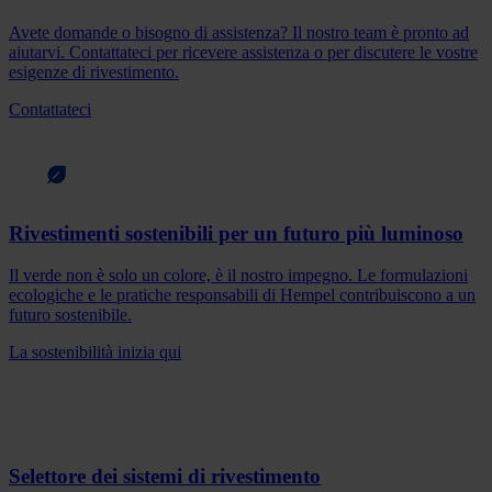
Avete domande o bisogno di assistenza? Il nostro team è pronto ad
aiutarvi. Contattateci per ricevere assistenza o per discutere le vostre
esigenze di rivestimento.
Contattateci
Rivestimenti sostenibili per un futuro più luminoso
Il verde non è solo un colore, è il nostro impegno. Le formulazioni
ecologiche e le pratiche responsabili di Hempel contribuiscono a un
futuro sostenibile.
La sostenibilità inizia qui
Selettore dei sistemi di rivestimento