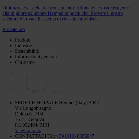
Ottimizzate la scelta del rivestimento: Abbinate le vostre esigenze
alla migliore soluzione Hempel in pochi clic. Provate il nostro
selettore e trovate il sistema di rivestimento ideale.
Provate ora
Prodotti
Industrie
Sostenibilità
Informazioni generali
Chi siamo
SEDE PRINCIPALE
Hempel (Italy) S.R.L
Via Lungobisagno
Dalmazia 71/4
16141 Genova
P.I. 00246440101
View on map
CONTATTACI
Tel:
+39 (010) 8356947