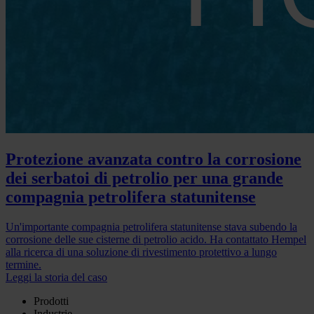
Protezione avanzata contro la corrosione
dei serbatoi di petrolio per una grande
compagnia petrolifera statunitense
Un'importante compagnia petrolifera statunitense stava subendo la
corrosione delle sue cisterne di petrolio acido. Ha contattato Hempel
alla ricerca di una soluzione di rivestimento protettivo a lungo
termine.
Leggi la storia del caso
Prodotti
Industrie