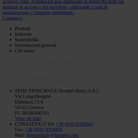
scoprire come Avantguard può migliorare la longevità delle tue
strutture in acciaio e dei tuoi beni - riducendo i costi di
manutenzione e l'impatto ambientale.
Contattaci
Prodotti
Industrie
Sostenibilità
Informazioni generali
Chi siamo
SEDE PRINCIPALE
Hempel (Italy) S.R.L
Via Lungobisagno
Dalmazia 71/4
16141 Genova
P.I. 00246440101
View on map
CONTATTACI
Tel:
+39 (010) 8356947
Fax:
+39 (010) 8356950
Mail:
HempelItaly@hempel.com