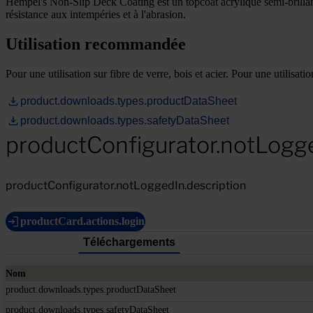
Hempel's Non-Slip Deck Coating est un topcoat acrylique semi-brillant
résistance aux intempéries et à l'abrasion.
Utilisation recommandée
Pour une utilisation sur fibre de verre, bois et acier. Pour une utilisation
product.downloads.types.productDataSheet
product.downloads.types.safetyDataSheet
productConfigurator.notLogg
productConfigurator.notLoggedIn.description
productCard.actions.login
Téléchargements
Nom
product.downloads.types.productDataSheet
product.downloads.types.safetyDataSheet