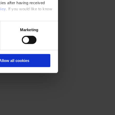
ies after having received
icy
. If you would like to know
Marketing
Allow all cookies