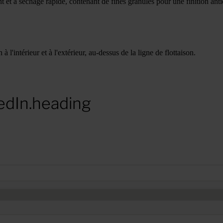
 et à séchage rapide, contenant de fines granules pour une finition an
 à l'intérieur et à l'extérieur, au-dessus de la ligne de flottaison.
edIn.heading