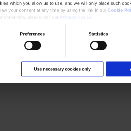
kies which you allow us to use, and we will only place such cook
aw your consent at any time by using the link in our
Cookie Pol
rsonal data, please visit our
Privacy Notice
.
Preferences
Statistics
Use necessary cookies only