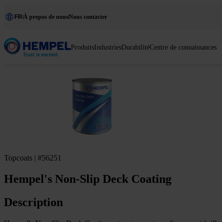
FR
À propos de nous
Nous contacter
Produits
Industries
Durabilité
Centre de connaissances
Topcoats | #56251
Hempel's Non-Slip Deck Coating
Description