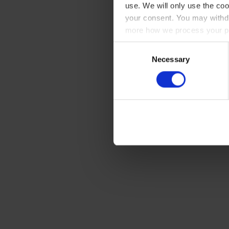
use. We will only use the coo
your consent. You may withdr
more how we process your pe
Consent
Necessary
Selection