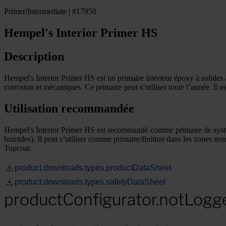
Primer/Intermediate | #17950
Hempel's Interior Primer HS
Description
Hempel's Interior Primer HS est un primaire intérieur époxy à solides à
corrosion et mécaniques. Ce primaire peut s’utiliser toute l’année. Il e
Utilisation recommandée
Hempel's Interior Primer HS est recommandé comme primaire de systè
humides). Il peut s’utiliser comme primaire/finition dans les zones non 
Topcoat.
product.downloads.types.productDataSheet
product.downloads.types.safetyDataSheet
productConfigurator.notLogg