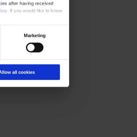
ies after having received
icy
. If you would like to know
Marketing
Allow all cookies