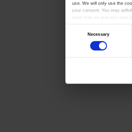
use. We will only use the coo
your consent. You may withdr
more how we process your pe
Consent
Necessary
Selection