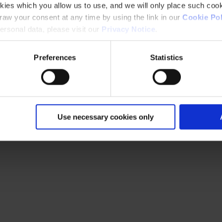
kies which you allow us to use, and we will only place such cook
aw your consent at any time by using the link in our
Cookie Pol
rsonal data, please visit our
Privacy Notice
.
Preferences
Statistics
Use necessary cookies only