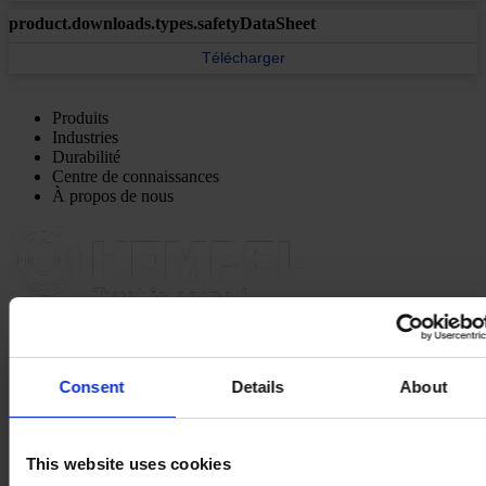
product.downloads.types.safetyDataSheet
Télécharger
Produits
Industries
Durabilité
Centre de connaissances
À propos de nous
SIÈGE SOCIAL
Hempel France S.A.
5 Rue Jean Monnet
60000 Beauvais
Consent
Details
About
France
NOUS CONTACTER
Tel: +33 (0) 344 08 28 90
Fax: +33 (0) 344 08 28 99
Mail: sales-fr@hempel.com
This website uses cookies