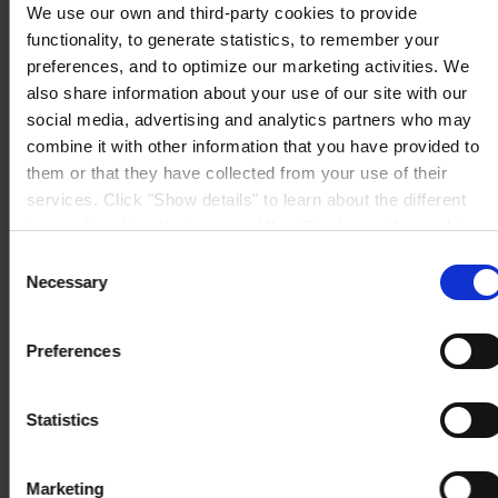
We use our own and third-party cookies to provide
functionality, to generate statistics, to remember your
preferences, and to optimize our marketing activities. We
also share information about your use of our site with our
social media, advertising and analytics partners who may
combine it with other information that you have provided to
them or that they have collected from your use of their
services. Click "Show details" to learn about the different
types of cookies that we use. We will only use the cookies
which you allow us to use, and we will only place such
Consent
cookies after having received your consent. You may
Necessary
Selection
withdraw your consent at any time by using the link in our
Cookie Policy
. If you would like to know more how we
Preferences
process your personal data, please visit our
Privacy
Notice
.
Statistics
Marketing