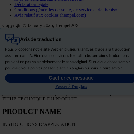
Déclaration légale
Conditions générales de vente, de service et de livraison
Avis relatif aux cookies (hempel.com)
Copyright © January 2025, Hempel A/S
Avis de traduction
Tout
Produits
Nous proposons notre site Web en plusieurs langues grâce à la traduction
Actualités
assistée par l'IA. Bien que nous visons l'exactitude, certaines traductions
peuvent ne pas saisir pleinement le sens original. Si quelque chose semble
Télécharger la Fiche de données de sécurité
peu clair, vous pouvez passer le site en anglais ou nous le faire savoir.
PRODUCT NAME
Cacher ce message
Passer à l'anglais
Filtre
FICHE TECHNIQUE DU PRODUIT
PRODUCT NAME
INSTRUCTIONS D’APPLICATION