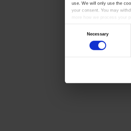
use. We will only use the coo
your consent. You may withdr
more how we process your pe
Consent
Necessary
Selection