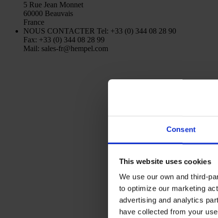
5 Rue Jean Monnet
60000 Beauvais
France
NOUS CONTACTER
Tel: +33 (0) 344 08 28 90
Fax: +33 (0) 344 08 28 99
Mail: sales-fr@hempel.com
Consent
This website uses cookies
We use our own and third-part
to optimize our marketing act
advertising and analytics par
have collected from your use 