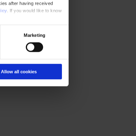
ies after having received
icy
. If you would like to know
Marketing
Allow all cookies