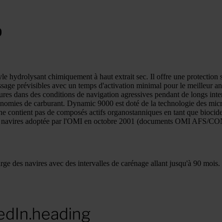
0
e hydrolysant chimiquement à haut extrait sec. Il offre une protection 
issage prévisibles avec un temps d'activation minimal pour le meilleur ant
sures dans des conditions de navigation agressives pendant de longs inte
d'économies de carburant. Dynamic 9000 est doté de la technologie des mic
 ne contient pas de composés actifs organostanniques en tant que biocid
ur les navires adoptée par l'OMI en octobre 2001 (documents OMI AFS/C
rge des navires avec des intervalles de carénage allant jusqu'à 90 mois.
edIn.heading