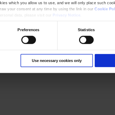
kies which you allow us to use, and we will only place such cook
aw your consent at any time by using the link in our
Cookie Pol
rsonal data, please visit our
Privacy Notice
.
Preferences
Statistics
Use necessary cookies only