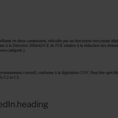
lante en deux composants, réticulée par un durcisseur isocyanate aliph
orme à la Directive 2004/42/CE de l'UE relative à la réduction des émis
sous-catégorie j.
n environnement corrosif, conforme à la législation COV. Peut être spéci
és C2 et C3.
edIn.heading