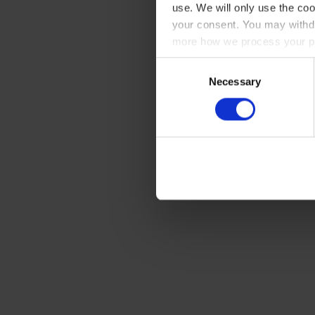
use. We will only use the coo
your consent. You may withdr
more how we process your pe
Consent
Necessary
Selection