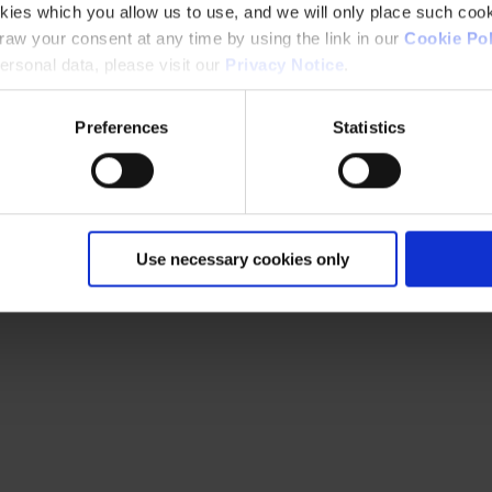
kies which you allow us to use, and we will only place such cook
aw your consent at any time by using the link in our
Cookie Pol
rsonal data, please visit our
Privacy Notice
.
Preferences
Statistics
Use necessary cookies only