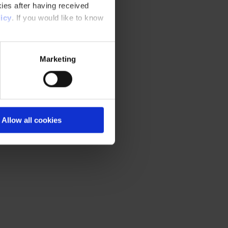
ies after having received
icy
. If you would like to know
Marketing
Allow all cookies