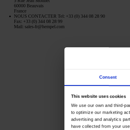
5 Rue Jean Monnet
60000 Beauvais
France
NOUS CONTACTER
Tel: +33 (0) 344 08 28 90
Fax: +33 (0) 344 08 28 99
Mail: sales-fr@hempel.com
Consent
This website uses cookies
We use our own and third-part
to optimize our marketing act
advertising and analytics par
have collected from your use 