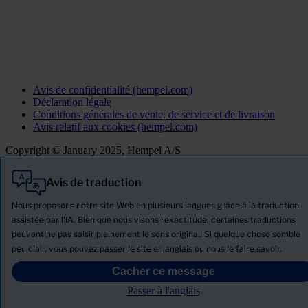
Avis de confidentialité (hempel.com)
Déclaration légale
Conditions générales de vente, de service et de livraison
Avis relatif aux cookies (hempel.com)
Copyright © January 2025, Hempel A/S
Avis de traduction
Tout
Produits
Nous proposons notre site Web en plusieurs langues grâce à la traduction
Actualités
assistée par l'IA. Bien que nous visons l'exactitude, certaines traductions
peuvent ne pas saisir pleinement le sens original. Si quelque chose semble
Télécharger la Fiche de données de sécurité
peu clair, vous pouvez passer le site en anglais ou nous le faire savoir.
PRODUCT NAME
Cacher ce message
Passer à l'anglais
Filtre