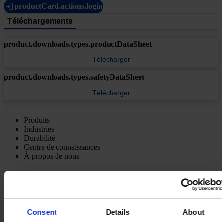
productCard.actions.login
Téléchargements
product.downloads.types.productDataSheet
Télécharger
product.downloads.types.safetyDataSheet
Télécharger
Produits
Industries
Durabilité
Centre de connaissances
À propos de nous
Consent
Details
About
SIÈGE SOCIAL
Hempel France S.A.