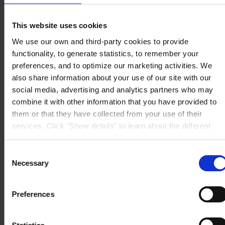
5 Rue Jean Monnet
60000 Beauvais
France
This website uses cookies
NOUS CONTACTER
Tel: +33 (0) 344 08 28 90
We use our own and third-party cookies to provide
Fax: +33 (0) 344 08 28 99
Mail: sales-fr@hempel.com
functionality, to generate statistics, to remember your
preferences, and to optimize our marketing activities. We
also share information about your use of our site with our
social media, advertising and analytics partners who may
combine it with other information that you have provided to
them or that they have collected from your use of their
services. Click "Show details" to learn about the different
types of cookies that we use. We will only use the cookies
which you allow us to use, and we will only place such
Consent
cookies after having received your consent. You may
Necessary
Selection
withdraw your consent at any time by using the link in our
Cookie Policy
. If you would like to know more how we
Preferences
process your personal data, please visit our
Privacy
Notice
.