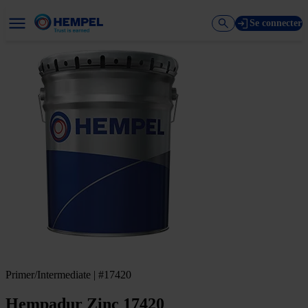
Se connecter
Primer/Intermediate | #17420
Hempadur Zinc 17420