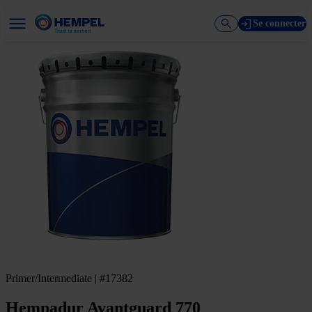
Se connecter
Primer/Intermediate | #17382
Hempadur Avantguard 770