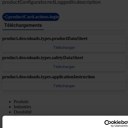
productConfigurator.notLoggedIn.description
productCard.actions.login
Téléchargements
product.downloads.types.productDataSheet
Télécharger
product.downloads.types.safetyDataSheet
Télécharger
product.downloads.types.applicationInstruction
Télécharger
Produits
Industries
Durabilité
Centre de connaissances
À propos de nous