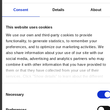
Consent
Details
About
SIÈGE SOCIAL
Hempel France S.A.
This website uses cookies
5 Rue Jean Monnet
We use our own and third-party cookies to provide
60000 Beauvais
France
functionality, to generate statistics, to remember your
NOUS CONTACTER
Tel: +33 (0) 344 08 28 90
preferences, and to optimize our marketing activities. We
Fax: +33 (0) 344 08 28 99
also share information about your use of our site with our
Mail: sales-fr@hempel.com
social media, advertising and analytics partners who may
combine it with other information that you have provided to
them or that they have collected from your use of their
services. Click "Show details" to learn about the different
types of cookies that we use. We will only use the cookies
which you allow us to use, and we will only place such
Consent
cookies after having received your consent. You may
Necessary
Selection
withdraw your consent at any time by using the link in our
Cookie Policy
. If you would like to know more how we
Preferences