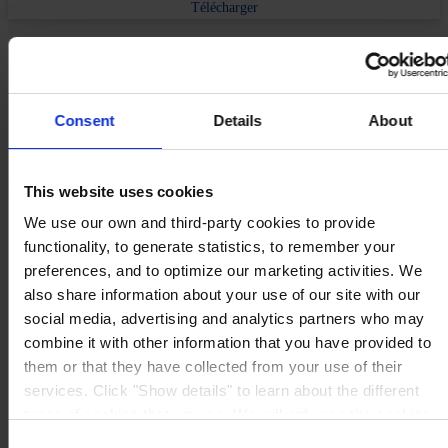
Télécharger
Produits
Industries
Durabilité
Centre de connaissances
Consent
Details
About
À propos de nous
This website uses cookies
We use our own and third-party cookies to provide
functionality, to generate statistics, to remember your
SIÈGE SOCIAL
Hempel France S.A.
preferences, and to optimize our marketing activities. We
5 Rue Jean Monnet
also share information about your use of our site with our
60000 Beauvais
France
social media, advertising and analytics partners who may
NOUS CONTACTER
Tel: +33 (0) 344 08 28 90
combine it with other information that you have provided to
Fax: +33 (0) 344 08 28 99
them or that they have collected from your use of their
Mail: sales-fr@hempel.com
services. Click "Show details" to learn about the different
types of cookies that we use. We will only use the cookies
which you allow us to use, and we will only place such
Consent