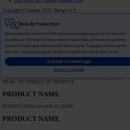
Avis relatif aux cookies (hempel.com)
Copyright © January 2025, Hempel A/S
Avis de traduction
Tout
Produits
Nous proposons notre site Web en plusieurs langues grâce à la traduction
Actualités
assistée par l'IA. Bien que nous visons l'exactitude, certaines traductions
peuvent ne pas saisir pleinement le sens original. Si quelque chose semble
Télécharger la Fiche de données de sécurité
peu clair, vous pouvez passer le site en anglais ou nous le faire savoir.
PRODUCT NAME
Cacher ce message
Passer à l'anglais
Filtre
FICHE TECHNIQUE DU PRODUIT
PRODUCT NAME
INSTRUCTIONS D’APPLICATION
PRODUCT NAME