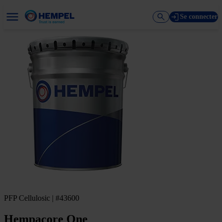
Se connecter
PFP Cellulosic | #43600
Hempacore One