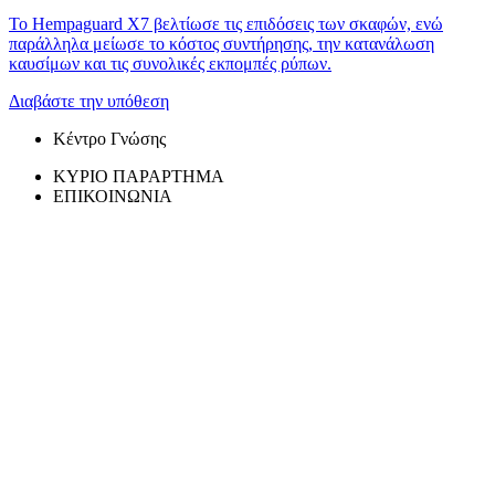
Το Hempaguard X7 βελτίωσε τις επιδόσεις των σκαφών, ενώ
παράλληλα μείωσε το κόστος συντήρησης, την κατανάλωση
καυσίμων και τις συνολικές εκπομπές ρύπων.
Διαβάστε την υπόθεση
Κέντρο Γνώσης
ΚΥΡΙΟ ΠΑΡΑΡΤΗΜΑ
ΕΠΙΚΟΙΝΩΝΙΑ