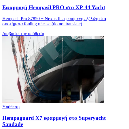
Εφαρμογή Hempasil PRO στο XP-44 Yacht
Hempasil Pro 87850 + Nexus II - η επόμενη εξέλιξη στα
συστήματα fouling release (do not translate)
Διαβάστε την υπόθεση
Υπόθεση
Hempaguard X7 εφαρμογή στο Superyacht
Saudade