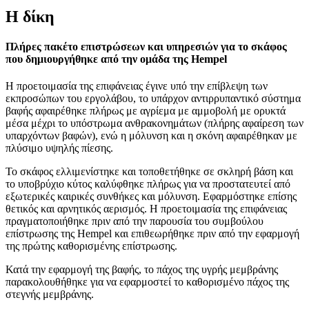
Η δίκη
Πλήρες πακέτο επιστρώσεων και υπηρεσιών για το σκάφος
που δημιουργήθηκε από την ομάδα της Hempel
Η προετοιμασία της επιφάνειας έγινε υπό την επίβλεψη των
εκπροσώπων του εργολάβου, το υπάρχον αντιρρυπαντικό σύστημα
βαφής αφαιρέθηκε πλήρως με αγρίεμα με αμμοβολή με ορυκτά
μέσα μέχρι το υπόστρωμα ανθρακονημάτων (πλήρης αφαίρεση των
υπαρχόντων βαφών), ενώ η μόλυνση και η σκόνη αφαιρέθηκαν με
πλύσιμο υψηλής πίεσης.
Το σκάφος ελλιμενίστηκε και τοποθετήθηκε σε σκληρή βάση και
το υποβρύχιο κύτος καλύφθηκε πλήρως για να προστατευτεί από
εξωτερικές καιρικές συνθήκες και μόλυνση. Εφαρμόστηκε επίσης
θετικός και αρνητικός αερισμός. Η προετοιμασία της επιφάνειας
πραγματοποιήθηκε πριν από την παρουσία του συμβούλου
επίστρωσης της Hempel και επιθεωρήθηκε πριν από την εφαρμογή
της πρώτης καθορισμένης επίστρωσης.
Κατά την εφαρμογή της βαφής, το πάχος της υγρής μεμβράνης
παρακολουθήθηκε για να εφαρμοστεί το καθορισμένο πάχος της
στεγνής μεμβράνης.