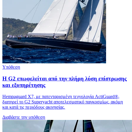
Υπόθεση
Η G2 επωφελείται από την πλήρη λύση επίστρωσης
και εξυπηρέτησης
Hempaguard X7, με πατενταρισμένη τεχνολογία ActiGuard®,
διατηρεί το G2 Superyacht αποτελεσματικό παγκοσμίως, ακόμη
και κατά τις περιόδους ακινησίας.
Διαβάστε την υπόθεση