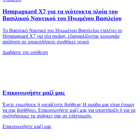
Hempaguard X7 για τα νεότευκτα πλοία του
Βασιλικού Ναυτικού του Ηνωμένου Βασιλείου
Το Βασιλικό Ναυτικό του Ηνωμένου Βασιλείου επιλέγει το
Hempaguard X7 για νέα σκάφη, εξασφαλίζοντας κορυφαία
απόδοση σε οποιεσδήποτε συνθήκες νερού
Διαβάστε την υπόθεση
Επικοινωνήστε μαζί μας
Έχετε ερωτήσεις ή χρειάζεστε βοήθεια; Η ομάδα μας είναι έτοιμη
να σας βοηθήσει. Επικοινωνήστε μαζί μας για υποστήριξη ή για να
συζητήσουμε τις ανάγκες σας σε επίστρωση.
Επικοινωνήστε μαζί μας