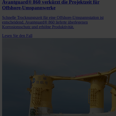
Avantguard® 860 verkürzt die Projektzeit für
Offshore-Umspannwerke
Schnelle Trocknungszeit für eine Offshore-Umspannstation ist
entscheidend. Avantguard® 860 lieferte überlegenen
Korrosionsschutz und erhöhte Produktivität.
Lesen Sie den Fall