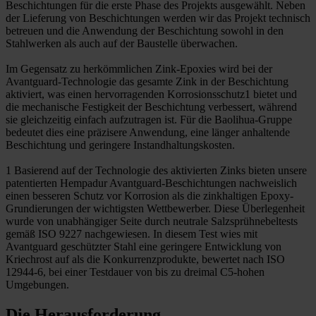
Beschichtungen für die erste Phase des Projekts ausgewählt. Neben
der Lieferung von Beschichtungen werden wir das Projekt technisch
betreuen und die Anwendung der Beschichtung sowohl in den
Stahlwerken als auch auf der Baustelle überwachen.
Im Gegensatz zu herkömmlichen Zink-Epoxies wird bei der
Avantguard-Technologie das gesamte Zink in der Beschichtung
aktiviert, was einen hervorragenden Korrosionsschutz1 bietet und
die mechanische Festigkeit der Beschichtung verbessert, während
sie gleichzeitig einfach aufzutragen ist. Für die Baolihua-Gruppe
bedeutet dies eine präzisere Anwendung, eine länger anhaltende
Beschichtung und geringere Instandhaltungskosten.
1 Basierend auf der Technologie des aktivierten Zinks bieten unsere
patentierten Hempadur Avantguard-Beschichtungen nachweislich
einen besseren Schutz vor Korrosion als die zinkhaltigen Epoxy-
Grundierungen der wichtigsten Wettbewerber. Diese Überlegenheit
wurde von unabhängiger Seite durch neutrale Salzsprühnebeltests
gemäß ISO 9227 nachgewiesen. In diesem Test wies mit
Avantguard geschützter Stahl eine geringere Entwicklung von
Kriechrost auf als die Konkurrenzprodukte, bewertet nach ISO
12944-6, bei einer Testdauer von bis zu dreimal C5-hohen
Umgebungen.
Die Herausforderung