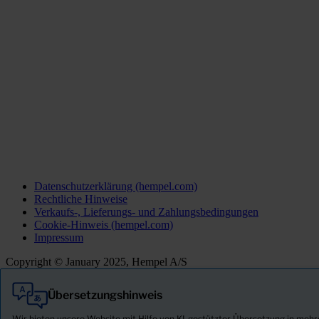
Datenschutzerklärung (hempel.com)
Rechtliche Hinweise
Verkaufs-, Lieferungs- und Zahlungsbedingungen
Cookie-Hinweis (hempel.com)
Impressum
Copyright © January 2025, Hempel A/S
Übersetzungshinweis
Alle
Produkte
Wir bieten unsere Website mit Hilfe von KI-gestützter Übersetzung in meh