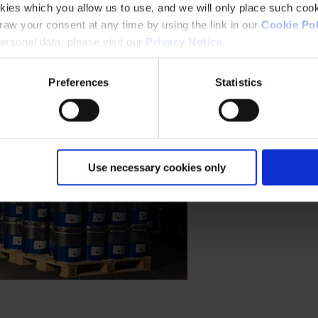
kies which you allow us to use, and we will only place such cook
aw your consent at any time by using the link in our
Cookie Pol
rsonal data, please visit our
Privacy Notice
.
Preferences
Statistics
Use necessary cookies only