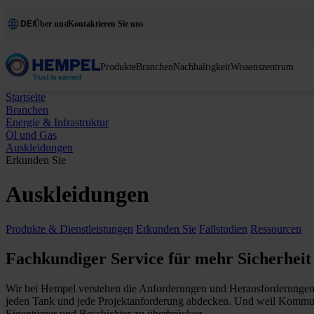
DE
Über uns
Kontaktieren Sie uns
Produkte
Branchen
Nachhaltigkeit
Wissenszentrum
Startseite
Branchen
Energie & Infrastruktur
Öl und Gas
Auskleidungen
Erkunden Sie
Auskleidungen
Produkte & Dienstleistungen
Erkunden Sie
Fallstudien
Ressourcen
Fachkundiger Service für mehr Sicherheit
Wir bei Hempel verstehen die Anforderungen und Herausforderungen de
jeden Tank und jede Projektanforderung abdecken. Und weil Kommunik
Eigentümer und Beschichter zu überbrücken.