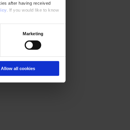
ies after having received
icy
. If you would like to know
Marketing
Allow all cookies