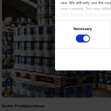
use. We will only use the coo
your consent. You may withdr
more how we process your pe
Consent
Necessary
Selection
Breites Produktsortiment