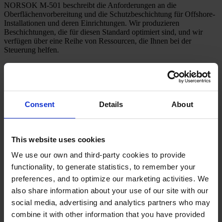
NORSOK M-501 beschreibt die Anforderungen an die
Oberflächenvorbereitung und die Schutzbeschichtung für Offshore-
Installationen und deren Einrichtungen. Wir produzieren
Beschichtungen, die für diesen Standard optimiert sind, und wir
verfügen über eine Reihe von Ressourcen, die Ihnen bei der
Steuerung helfen.
Mehr erfahren
Consent
Details
About
Kontakt aufnehmen
This website uses cookies
Haben Sie Fragen oder benötigen Sie Unterstützung? Unser Team
We use our own and third-party cookies to provide
ist bereit zu helfen. Kontaktieren Sie uns für Unterstützung oder um
functionality, to generate statistics, to remember your
Ihre Beschichtungsbedürfnisse zu besprechen.
preferences, and to optimize our marketing activities. We
Kontaktieren Sie uns
also share information about your use of our site with our
social media, advertising and analytics partners who may
combine it with other information that you have provided