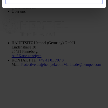
Nachhaltigkeit
Wissenszentrum
Über uns
HAUPTSITZ
Hempel (Germany) GmbH
Lindenstraße 30
25421 Pinneberg
Auf Karte anzeigen
KONTAKT
Tel:
+49 41 01 707 0
Mail:
Protective.de@hempel.com
Marine.de@hempel.com