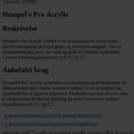
Topcoats | #55883
Hempel's Pro Acrylic
Beskrivelse
Hempel's Pro Acrylic 55883 er en to-komponent, isocyanatfri,
akrylslutstrygning med god glans og farvebestandighed. Den er
modstandsdygtig over for vand og spild af alifatiske kulbrinter.
Laveste hærdningstemperatur er 0 °C/32 °F.
Anbefalet brug
Hempel's Pro Acrylic anbefales om slutstrygning til beskyttelse af
stålkonstruktioner i stærkt korrosive miljøer, hvor lysægthed og
opretholdelse af glans er påkrævet. Produktet kan specificeres som
et etlagssystem til direkte påføring på metal i korrosive miljøer
klassificeret som C2 og C3.
product.downloads.types.productDataSheet
product.downloads.types.safetyDataSheet
productConfigurator.notLoggedIn.head