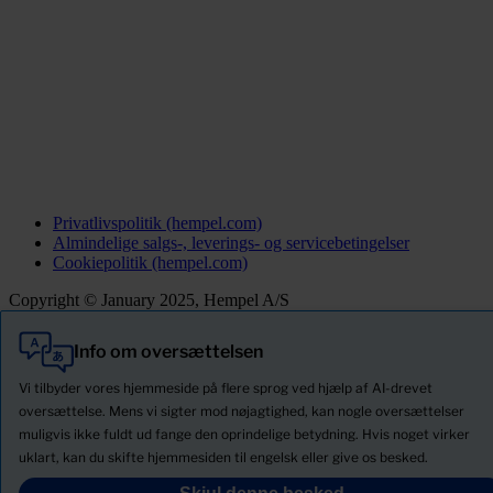
Privatlivspolitik (hempel.com)
Almindelige salgs-, leverings- og servicebetingelser
Cookiepolitik (hempel.com)
Copyright © January 2025, Hempel A/S
Info om oversættelsen
Alle
Produkter
Vi tilbyder vores hjemmeside på flere sprog ved hjælp af AI-drevet
Nyheder
oversættelse. Mens vi sigter mod nøjagtighed, kan nogle oversættelser
muligvis ikke fuldt ud fange den oprindelige betydning. Hvis noget virker
Download Sikkerhedsdatablade
uklart, kan du skifte hjemmesiden til engelsk eller give os besked.
PRODUCT NAME