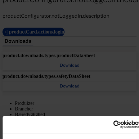
productConfigurator.notLoggedIn.description
productCard.actions.login
Downloads
product.downloads.types.productDataSheet
Download
product.downloads.types.safetyDataSheet
Download
Produkter
Brancher
Bæredygtighed
Videncenter
Om os