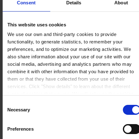
Consent
Details
About
This website uses cookies
HOVEDKONTOR
Hempel A/S
Lundtoftegårdsvej 91
We use our own and third-party cookies to provide
DK-2800 Kgs. Lyngby
functionality, to generate statistics, to remember your
Se kort
KONTAKT OS
Tel:
+45 4593 3800
preferences, and to optimize our marketing activities. We
Mail:
CCN@hempel.com
also share information about your use of our site with our
social media, advertising and analytics partners who may
combine it with other information that you have provided to
them or that they have collected from your use of their
services. Click "Show details" to learn about the different
types of cookies that we use. We will only use the cookies
which you allow us to use, and we will only place such
Consent
cookies after having received your consent. You may
Necessary
Selection
withdraw your consent at any time by using the link in our
Cookie Policy
. If you would like to know more how we
Preferences
process your personal data, please visit our
Privacy
Notice
.