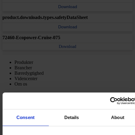
Download
product.downloads.types.safetyDataSheet
Download
72460-Ecopower-Cruise-075
Download
Produkter
Brancher
Bæredygtighed
Videncenter
Om os
Consent
Details
About
HOVEDKONTOR
Hempel A/S
Lundtoftegårdsvej 91
DK-2800 Kgs. Lyngby