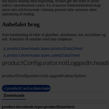
din epoxy-maling mod begroning, hvilket gør det nemt at fjerne
enhver sæsonbestemt vækst. En avanceret bindemiddelteknologi
styrer den selvfornyende virkning gennem hele sæsonen uden
ophobning af maling.
Anbefalet brug
Som bundmaling til både af glasfiber, aluminium, træ, krydsfiner og
stål. Anbefales til områder med høje miljøkrav.
product.downloads.types.productDataSheet
product.downloads.types.safetyDataSheet
productConfigurator.notLoggedIn.head
productConfigurator.notLoggedIn.description
productCard.actions.login
Downloads
product.downloads.types.productDataSheet