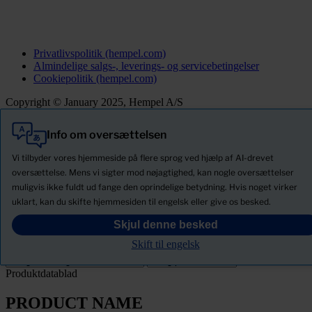
Privatlivspolitik (hempel.com)
Almindelige salgs-, leverings- og servicebetingelser
Cookiepolitik (hempel.com)
Copyright © January 2025, Hempel A/S
Info om oversættelsen
Alle
Produkter
Vi tilbyder vores hjemmeside på flere sprog ved hjælp af AI-drevet
Nyheder
oversættelse. Mens vi sigter mod nøjagtighed, kan nogle oversættelser
muligvis ikke fuldt ud fange den oprindelige betydning. Hvis noget virker
Download Sikkerhedsdatablade
uklart, kan du skifte hjemmesiden til engelsk eller give os besked.
PRODUCT NAME
Skjul denne besked
Skift til engelsk
Filter
Produktdatablad
PRODUCT NAME