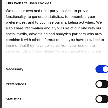
This website uses cookies
Se kort
KONTAKT OS
Tel:
+45 4593 3800
We use our own and third-party cookies to provide
Mail:
CCN@hempel.com
functionality, to generate statistics, to remember your
preferences, and to optimize our marketing activities. We
also share information about your use of our site with our
social media, advertising and analytics partners who may
combine it with other information that you have provided to
them or that they have collected from your use of their
services. Click "Show details" to learn about the different
types of cookies that we use. We will only use the cookies
which you allow us to use, and we will only place such
Consent
cookies after having received your consent. You may
Necessary
Selection
withdraw your consent at any time by using the link in our
Cookie Policy
. If you would like to know more how we
Preferences
process your personal data, please visit our
Privacy
Notice
.
Statistics