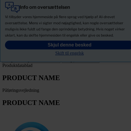
Info om oversættelsen
Alle
Produkter
Vi tilbyder vores hjemmeside på flere sprog ved hjælp af AI-drevet
Nyheder
oversættelse. Mens vi sigter mod nøjagtighed, kan nogle oversættelser
muligvis ikke fuldt ud fange den oprindelige betydning. Hvis noget virker
Download Sikkerhedsdatablade
uklart, kan du skifte hjemmesiden til engelsk eller give os besked.
PRODUCT NAME
Skjul denne besked
Skift til engelsk
Filter
Produktdatablad
PRODUCT NAME
Påføringsvejledning
PRODUCT NAME