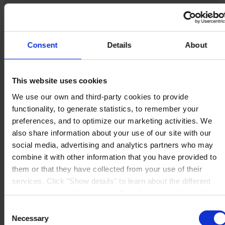
Produkter
Brancher
Bæredygtighed
Consent
Details
About
Videncenter
Om os
This website uses cookies
We use our own and third-party cookies to provide
functionality, to generate statistics, to remember your
HOVEDKONTOR
Hempel A/S
preferences, and to optimize our marketing activities. We
Lundtoftegårdsvej 91
also share information about your use of our site with our
DK-2800 Kgs. Lyngby
social media, advertising and analytics partners who may
Se kort
KONTAKT OS
Tel:
+45 4593 3800
combine it with other information that you have provided to
Mail:
CCN@hempel.com
them or that they have collected from your use of their
services. Click "Show details" to learn about the different
types of cookies that we use. We will only use the cookies
which you allow us to use, and we will only place such
Consent
cookies after having received your consent. You may
Necessary
Selection