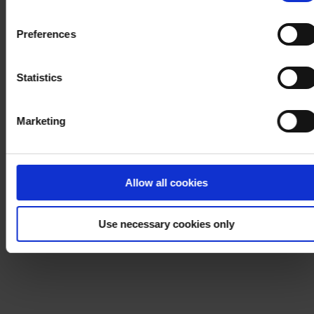
withdraw your consent at any time by using the link in our
Cookie Policy
. If you would like to know more how we
Preferences
process your personal data, please visit our
Privacy
Notice
.
Statistics
Marketing
Allow all cookies
Use necessary cookies only