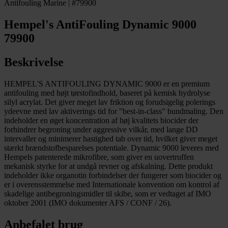
Antifouling Marine | #79900
Hempel's AntiFouling Dynamic 9000
79900
Beskrivelse
HEMPEL'S ANTIFOULING DYNAMIC 9000 er en premium
antifouling med højt tørstofindhold, baseret på kemisk hydrolyse
silyl acrylat. Det giver meget lav friktion og forudsigelig polerings
ydeevne med lav aktiverings tid for "best-in-class" bundmaling. Den
indeholder en øget koncentration af høj kvalitets biocider der
forhindrer begroning under aggressive vilkår, med lange DD
intervaller og minimerer hastighed tab over tid, hvilket giver meget
stærkt brændstofbesparelses potentiale. Dynamic 9000 leveres med
Hempels patenterede mikrofibre, som giver en uovertruffen
mekanisk styrke for at undgå revner og afskalning. Dette produkt
indeholder ikke organotin forbindelser der fungerer som biocider og
er i overensstemmelse med Internationale konvention om kontrol af
skadelige antibegroningsmidler til skibe, som er vedtaget af IMO
oktober 2001 (IMO dokumenter AFS / CONF / 26).
Anbefalet brug