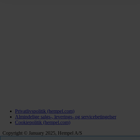
Privatlivspolitik (hempel.com)
Almindelige salgs-, leverings- og servicebetingelser
Cookiepolitik (hempel.com)
Copyright © January 2025, Hempel A/S