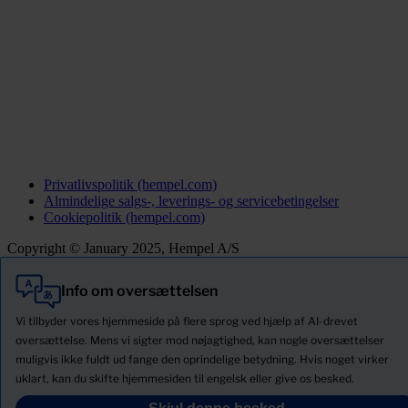
Privatlivspolitik (hempel.com)
Almindelige salgs-, leverings- og servicebetingelser
Cookiepolitik (hempel.com)
Copyright © January 2025, Hempel A/S
Info om oversættelsen
Alle
Produkter
Vi tilbyder vores hjemmeside på flere sprog ved hjælp af AI-drevet
Nyheder
oversættelse. Mens vi sigter mod nøjagtighed, kan nogle oversættelser
muligvis ikke fuldt ud fange den oprindelige betydning. Hvis noget virker
Download Sikkerhedsdatablade
uklart, kan du skifte hjemmesiden til engelsk eller give os besked.
PRODUCT NAME