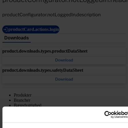
productConfigurator.notLoggedIn.description
productCard.actions.login
Downloads
product.downloads.types.productDataSheet
Download
product.downloads.types.safetyDataSheet
Download
Produkter
Brancher
Bæredygtighed
Videncenter
Om os