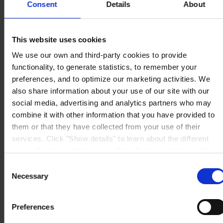
Consent
Details
About
This website uses cookies
HOVEDKONTOR
Hempel A/S
Lundtoftegårdsvej 91
We use our own and third-party cookies to provide
DK-2800 Kgs. Lyngby
functionality, to generate statistics, to remember your
Se kort
KONTAKT OS
Tel:
+45 4593 3800
preferences, and to optimize our marketing activities. We
Mail:
CCN@hempel.com
also share information about your use of our site with our
social media, advertising and analytics partners who may
combine it with other information that you have provided to
them or that they have collected from your use of their
services. Click "Show details" to learn about the different
types of cookies that we use. We will only use the cookies
which you allow us to use, and we will only place such
Consent
cookies after having received your consent. You may
Necessary
Selection
withdraw your consent at any time by using the link in our
Cookie Policy
. If you would like to know more how we
Preferences
process your personal data, please visit our
Privacy
Notice
.