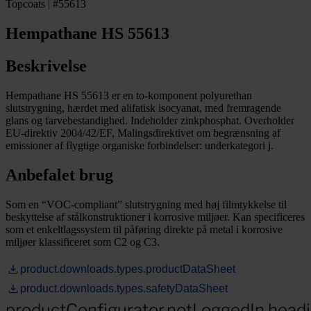
Topcoats | #55613
Hempathane HS 55613
Beskrivelse
Hempathane HS 55613 er en to-komponent polyurethan
slutstrygning, hærdet med alifatisk isocyanat, med fremragende
glans og farvebestandighed. Indeholder zinkphosphat. Overholder
EU-direktiv 2004/42/EF, Malingsdirektivet om begrænsning af
emissioner af flygtige organiske forbindelser: underkategori j.
Anbefalet brug
Som en “VOC-compliant” slutstrygning med høj filmtykkelse til
beskyttelse af stålkonstruktioner i korrosive miljøer. Kan specificeres
som et enkeltlagssystem til påføring direkte på metal i korrosive
miljøer klassificeret som C2 og C3.
product.downloads.types.productDataSheet
product.downloads.types.safetyDataSheet
productConfigurator.notLoggedIn.head