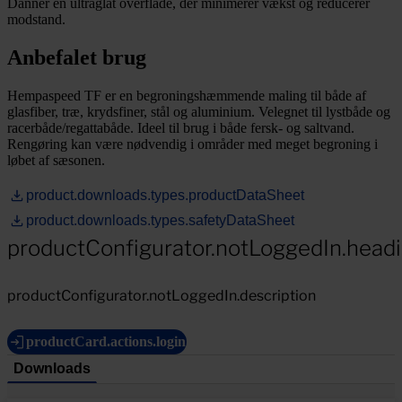
Danner en ultraglat overflade, der minimerer vækst og reducerer
modstand.
Anbefalet brug
Hempaspeed TF er en begroningshæmmende maling til både af
glasfiber, træ, krydsfiner, stål og aluminium. Velegnet til lystbåde og
racerbåde/regattabåde. Ideel til brug i både fersk- og saltvand.
Rengøring kan være nødvendig i områder med meget begroning i
løbet af sæsonen.
product.downloads.types.productDataSheet
product.downloads.types.safetyDataSheet
productConfigurator.notLoggedIn.head
productConfigurator.notLoggedIn.description
productCard.actions.login
Downloads