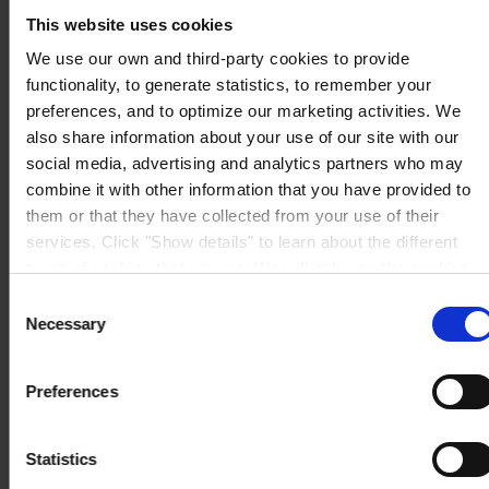
DK-2800 Kgs. Lyngby
This website uses cookies
Se kort
KONTAKT OS
Tel:
+45 4593 3800
We use our own and third-party cookies to provide
Mail:
CCN@hempel.com
functionality, to generate statistics, to remember your
preferences, and to optimize our marketing activities. We
also share information about your use of our site with our
social media, advertising and analytics partners who may
combine it with other information that you have provided to
them or that they have collected from your use of their
services. Click "Show details" to learn about the different
types of cookies that we use. We will only use the cookies
which you allow us to use, and we will only place such
Consent
cookies after having received your consent. You may
Necessary
Selection
withdraw your consent at any time by using the link in our
Cookie Policy
. If you would like to know more how we
Preferences
process your personal data, please visit our
Privacy
Notice
.
Statistics