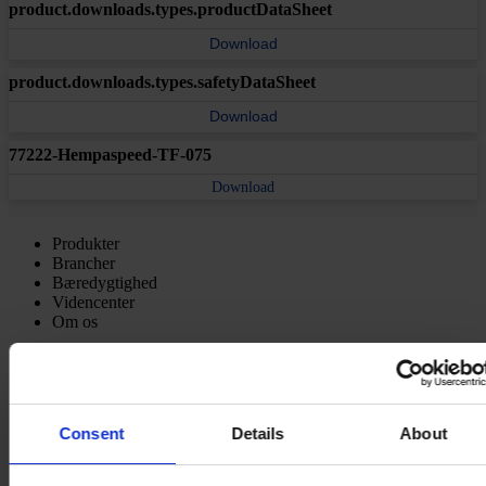
product.downloads.types.productDataSheet
Download
product.downloads.types.safetyDataSheet
Download
77222-Hempaspeed-TF-075
Download
Produkter
Brancher
Bæredygtighed
Videncenter
Om os
Consent
Details
About
HOVEDKONTOR
Hempel A/S
Lundtoftegårdsvej 91