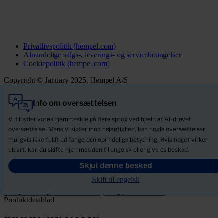
Privatlivspolitik (hempel.com)
Almindelige salgs-, leverings- og servicebetingelser
Cookiepolitik (hempel.com)
Copyright © January 2025, Hempel A/S
Info om oversættelsen
Alle
Produkter
Vi tilbyder vores hjemmeside på flere sprog ved hjælp af AI-drevet
Nyheder
oversættelse. Mens vi sigter mod nøjagtighed, kan nogle oversættelser
muligvis ikke fuldt ud fange den oprindelige betydning. Hvis noget virker
Download Sikkerhedsdatablade
uklart, kan du skifte hjemmesiden til engelsk eller give os besked.
PRODUCT NAME
Skjul denne besked
Skift til engelsk
Filter
Produktdatablad