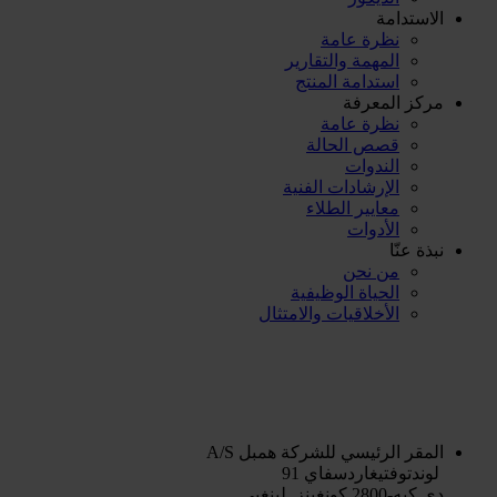
الاستدامة
نظرة عامة
المهمة والتقارير
استدامة المنتج
مركز المعرفة
نظرة عامة
قصص الحالة
الندوات
الإرشادات الفنية
معايير الطلاء
الأدوات
نبذة عنّا
من نحن
الحياة الوظيفية
الأخلاقيات والامتثال
المقر الرئيسي للشركة
همبل A/S
لوندتوفتيغاردسفاي 91
دي كيه-2800 كونغينز. لينغبي