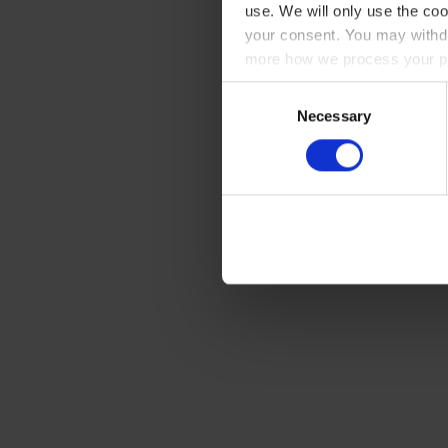
use. We will only use the coo
your consent. You may withdr
more how we process your pe
Consent
Necessary
Selection