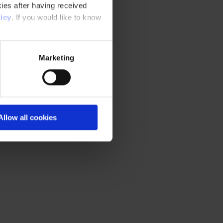
ies after having received
icy
. If you would like to know
Marketing
Allow all cookies