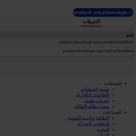
productCard.actions.login
التنزيلات
اسم
product.downloads.types.productDataSheet
product.downloads.types.safetyDataSheet
المنتجات
جميع المنتجات
الْعَلامَاتُ التِّجَارِيَّة
خدمات همبل
محدد نظام الطلاء
الصناعات
الطاقة والبنية التحتية
الدهانات البحريّة
اليخت
الديكور