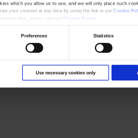
kies which you allow us to use, and we will only place such cook
aw your consent at any time by using the link in our
Cookie Pol
rsonal data, please visit our
Privacy Notice
.
Preferences
Statistics
Use necessary cookies only