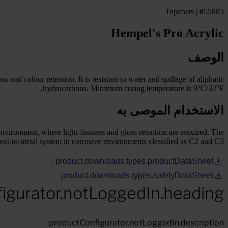
Topcoats | #55883
Hempel's Pro Acrylic
الوصف
and colour retention. It is resistant to water and spillage of aliphatic
hydrocarbons. Minimum curing temperature is 0°C/32°F.
الاستخدام الموصى به
environment, where light-fastness and gloss retention are required. The
ect-to-metal system in corrosive environments classified as C2 and C3.
product.downloads.types.productDataSheet
product.downloads.types.safetyDataSheet
igurator.notLoggedIn.heading
productConfigurator.notLoggedIn.description