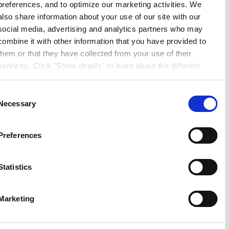
preferences, and to optimize our marketing activities. We
also share information about your use of our site with our
social media, advertising and analytics partners who may
combine it with other information that you have provided to
them or that they have collected from your use of their
services. Click "Show details" to learn about the different
types of cookies that we use. We will only use the cookies
which you allow us to use, and we will only place such
Consent
cookies after having received your consent. You may
Necessary
Selection
withdraw your consent at any time by using the link in our
Cookie Policy
. If you would like to know more how we
Preferences
process your personal data, please visit our
Privacy
Notice
.
Statistics
Marketing