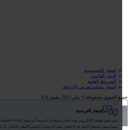
إشعار الخصوصية
البيان القانوني
الشروط العامة
إشعار ملفات تعريف الارتباط
 الحقوق محفوظة © يناير 2025، همبل A/S
إشعار الترجمة
All
Hempel.Feature.Search.SearchOverlay.TabTitles.Products
نحن نقدم موقعنا الإلكتروني بعدة لغات باستخدام الترجمة المدعومة بالذكاء الاصطناعي.
News
بينما نسعى لتحقيق الدقة، قد لا تعكس بعض الترجمات المعنى الأصلي بالكامل. إذا بدا أي