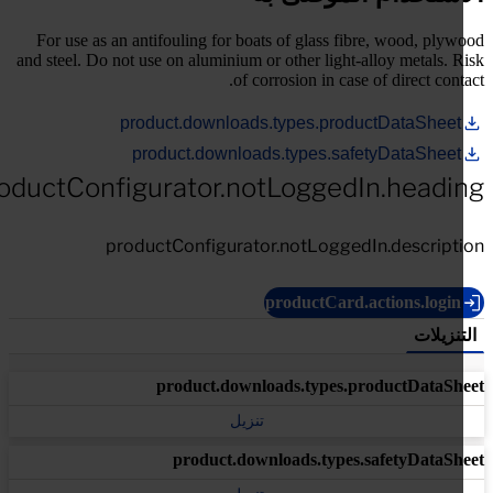
For use as an antifouling for boats of glass fibre, wood, ply
and steel. Do not use on aluminium or other light-alloy metals. 
of corrosion in case of direct cont
product.downloads.types.productDataSheet
product.downloads.types.safetyDataSheet
productConfigurator.notLoggedIn.headi
productConfigurator.notLoggedIn.descript
productCard.actions.login
تنزيلات
product.downloads.types.productDataSh
تنزيل
product.downloads.types.safetyDataSh