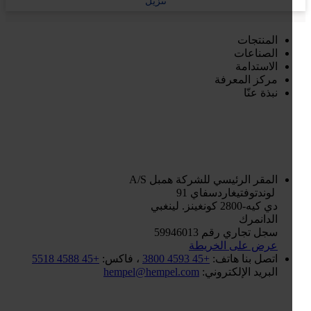
تنزيل
المنتجات
الصناعات
الاستدامة
مركز المعرفة
نبذة عنّا
المقر الرئيسي للشركة
همبل A/S
لوندتوفتيغاردسفاي 91
دي كيه-2800 كونغينز. لينغبي
الدانمرك
سجل تجاري رقم 59946013
عرض على الخريطة
اتصل بنا
هاتف:
+45 4593 3800
، فاكس:
+45 4588 5518
البريد الإلكتروني:
hempel@hempel.com