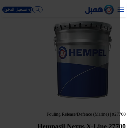
تسجيل الدخول
Fouling Release/Defence (Marine) | #27
Hempasil Nexus X-Line 277