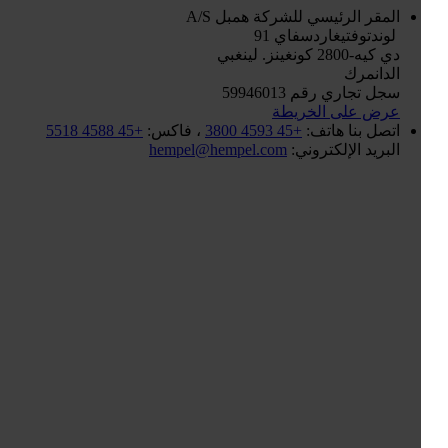
المقر الرئيسي للشركة
همبل A/S
لوندتوفتيغاردسفاي 91
دي كيه-2800 كونغينز. لينغبي
الدانمرك
سجل تجاري رقم 59946013
عرض على الخريطة
اتصل بنا
هاتف:
+45 4593 3800
، فاكس:
+45 4588 5518
البريد الإلكتروني:
hempel@hempel.com