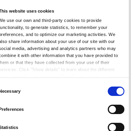
This website uses cookies
We use our own and third-party cookies to provide
functionality, to generate statistics, to remember your
preferences, and to optimize our marketing activities. We
also share information about your use of our site with our
social media, advertising and analytics partners who may
combine it with other information that you have provided to
them or that they have collected from your use of their
services. Click "Show details" to learn about the different
types of cookies that we use. We will only use the cookies
which you allow us to use, and we will only place such
Consent
cookies after having received your consent. You may
Necessary
Selection
withdraw your consent at any time by using the link in our
Cookie Policy
. If you would like to know more how we
Preferences
process your personal data, please visit our
Privacy
Notice
.
Statistics