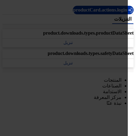
productCard.actions.login
تنزيلات
product.downloads.types.productDataSh
تنزيل
product.downloads.types.safetyDataSh
تنزيل
المنتجات
الصناعات
الاستدامة
مركز المعرفة
نبذة عنّا