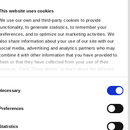
This website uses cookies
We use our own and third-party cookies to provide
functionality, to generate statistics, to remember your
preferences, and to optimize our marketing activities. We
also share information about your use of our site with our
social media, advertising and analytics partners who may
combine it with other information that you have provided to
them or that they have collected from your use of their
services. Click "Show details" to learn about the different
types of cookies that we use. We will only use the cookies
which you allow us to use, and we will only place such
Consent
cookies after having received your consent. You may
Necessary
Selection
withdraw your consent at any time by using the link in our
Cookie Policy
. If you would like to know more how we
Preferences
process your personal data, please visit our
Privacy
Notice
.
Statistics