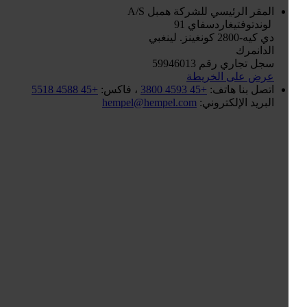
المقر الرئيسي للشركة
همبل A/S
لوندتوفتيغاردسفاي 91
دي كيه-2800 كونغينز. لينغبي
الدانمرك
سجل تجاري رقم 59946013
عرض على الخريطة
اتصل بنا
هاتف:
+45 4593 3800
، فاكس:
+45 4588 5518
البريد الإلكتروني:
hempel@hempel.com