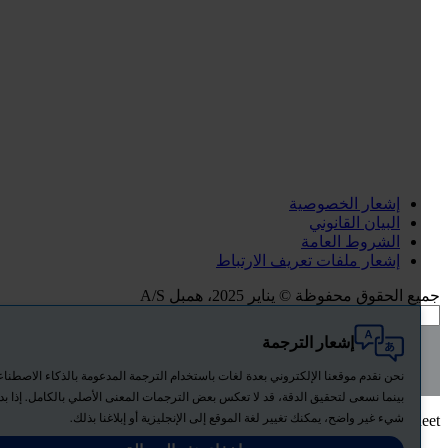
إشعار الخصوصية
البيان القانوني
الشروط العامة
إشعار ملفات تعريف الارتباط
 الحقوق محفوظة © يناير 2025، همبل A/S
إشعار الترجمة
All
Hempel.Feature.Search.SearchOverlay.TabTitles.Products
نحن نقدم موقعنا الإلكتروني بعدة لغات باستخدام الترجمة المدعومة بالذكاء الاصطناعي.
News
بينما نسعى لتحقيق الدقة، قد لا تعكس بعض الترجمات المعنى الأصلي بالكامل. إذا بدا أي
شيء غير واضح، يمكنك تغيير لغة الموقع إلى الإنجليزية أو إبلاغنا بذلك.
Download Safety data sh