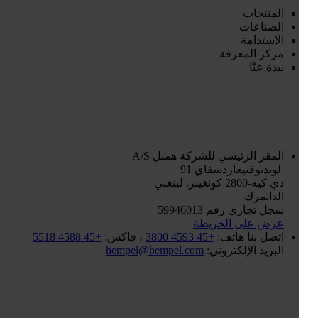
المنتجات
الصناعات
الاستدامة
مركز المعرفة
نبذة عنّا
المقر الرئيسي للشركة
همبل A/S
لوندتوفتيغاردسفاي 91
دي كيه-2800 كونغينز. لينغبي
الدانمرك
سجل تجاري رقم 59946013
عرض على الخريطة
اتصل بنا
هاتف:
+45 4593 3800
، فاكس:
+45 4588 5518
البريد الإلكتروني:
hempel@hempel.com