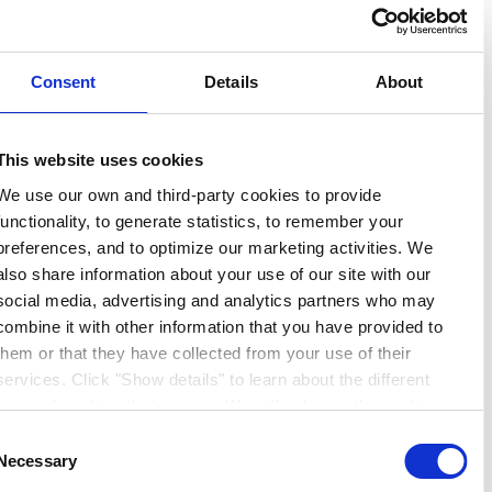
Consent
Details
About
This website uses cookies
We use our own and third-party cookies to provide
functionality, to generate statistics, to remember your
preferences, and to optimize our marketing activities. We
also share information about your use of our site with our
social media, advertising and analytics partners who may
combine it with other information that you have provided to
them or that they have collected from your use of their
services. Click "Show details" to learn about the different
types of cookies that we use. We will only use the cookies
which you allow us to use, and we will only place such
Consent
cookies after having received your consent. You may
Necessary
Selection
withdraw your consent at any time by using the link in our