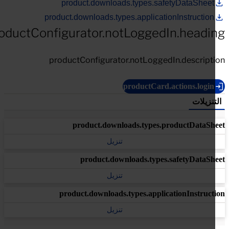
product.downloads.types.safetyDataSheet
product.downloads.types.applicationInstruction
productConfigurator.notLoggedIn.headi
productConfigurator.notLoggedIn.descript
productCard.actions.login
تنزيلات
product.downloads.types.productDataSh
تنزيل
product.downloads.types.safetyDataSh
تنزيل
product.downloads.types.applicationInstruct
تنزيل