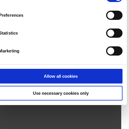
withdraw your consent at any time by using the link in our
Cookie Policy
. If you would like to know more how we
Preferences
process your personal data, please visit our
Privacy
Notice
.
Statistics
Marketing
Allow all cookies
Use necessary cookies only