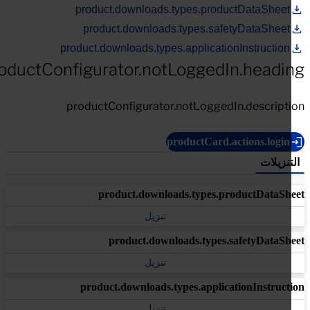
product.downloads.types.productDataSheet
product.downloads.types.safetyDataSheet
product.downloads.types.applicationInstruction
productConfigurator.notLoggedIn.headi
productConfigurator.notLoggedIn.descript
productCard.actions.login
تنزيلات
product.downloads.types.productDataSh
تنزيل
product.downloads.types.safetyDataSh
تنزيل
product.downloads.types.applicationInstruct
تنزيل