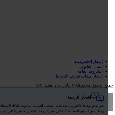
إشعار الخصوصية
البيان القانوني
الشروط العامة
إشعار ملفات تعريف الارتباط
 الحقوق محفوظة © يناير 2025، همبل A/S
إشعار الترجمة
All
Hempel.Feature.Search.SearchOverlay.TabTitles.Products
نحن نقدم موقعنا الإلكتروني بعدة لغات باستخدام الترجمة المدعومة بالذكاء الاصطناعي.
News
بينما نسعى لتحقيق الدقة، قد لا تعكس بعض الترجمات المعنى الأصلي بالكامل. إذا بدا أي