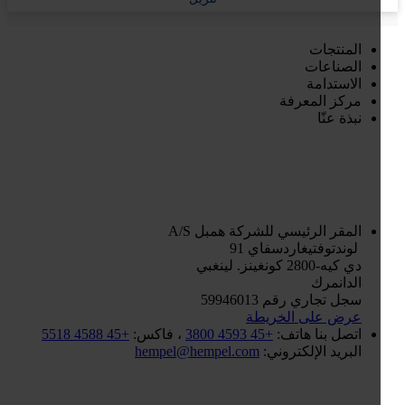
المنتجات
الصناعات
الاستدامة
مركز المعرفة
نبذة عنّا
المقر الرئيسي للشركة
همبل A/S
لوندتوفتيغاردسفاي 91
دي كيه-2800 كونغينز. لينغبي
الدانمرك
سجل تجاري رقم 59946013
عرض على الخريطة
اتصل بنا
هاتف:
+45 4593 3800
، فاكس:
+45 4588 5518
البريد الإلكتروني:
hempel@hempel.com