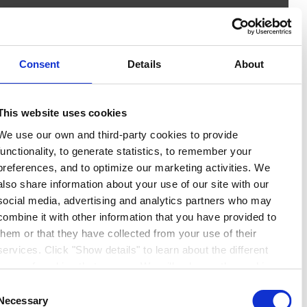
Consent
Details
About
This website uses cookies
We use our own and third-party cookies to provide
functionality, to generate statistics, to remember your
preferences, and to optimize our marketing activities. We
also share information about your use of our site with our
social media, advertising and analytics partners who may
combine it with other information that you have provided to
them or that they have collected from your use of their
services. Click "Show details" to learn about the different
types of cookies that we use. We will only use the cookies
which you allow us to use, and we will only place such
Consent
cookies after having received your consent. You may
Necessary
Selection