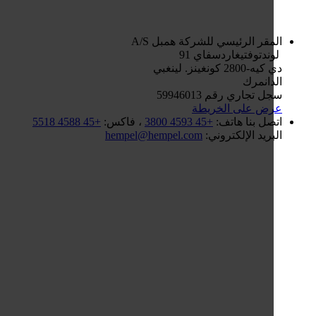
مقر الرئيسي للشركة
همبل A/S
ندتوفتيغاردسفاي 91
2800 كونغينز. لينغبي
دانمرك
 تجاري رقم 59946013
ض على الخريطة
صل بنا
هاتف:
+45 4593 3800
، فاكس:
+45 4588 5518
بريد الإلكتروني:
hempel@hempel.com