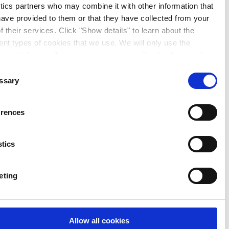
analytics partners who may combine it with other information
you have provided to them or that they have collected from 
use of their services. Click "Show details" to learn about the
different types of cookies that we use. We will only use the
cookies which you allow us to use, and we will only place su
cookies after having received your consent. You may withdr
Consent
your consent at any time by using the link in our
Cookie Pol
Necessary
Selection
you would like to know more how we process your personal 
please visit our
Privacy Notice
.
Preferences
Statistics
Marketing
Allow all cookies