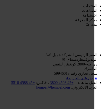
منتجات
صناعات
استدامة
كز المعرفة
ة عنّا
مقر الرئيسي للشركة
همبل A/S
ندتوفتيغاردسفاي 91
2800 كونغينز. لينغبي
دانمرك
 تجاري رقم 59946013
ض على الخريطة
صل بنا
هاتف:
+45 4593 3800
، فاكس:
+45 4588 5518
بريد الإلكتروني:
hempel@hempel.com