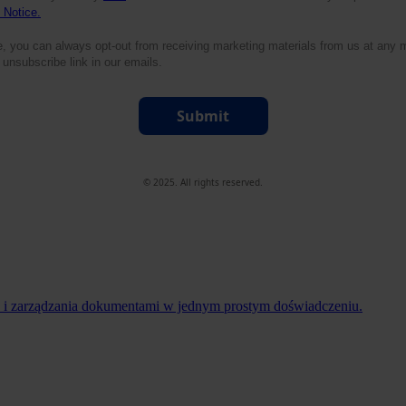
 Notice.
e, you can always opt-out from receiving marketing materials from us at any
 unsubscribe link in our emails.
Submit
© 2025. All rights reserved.
ń i zarządzania dokumentami w jednym prostym doświadczeniu.