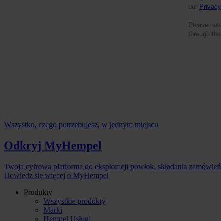
our
Privacy
Please not
through the
Wszystko, czego potrzebujesz, w jednym miejscu
Odkryj MyHempel
Twoja cyfrowa platforma do eksploracji powłok, składania zamówie
Dowiedz się więcej o MyHempel
Produkty
Wszystkie produkty
Marki
Hempel Usługi