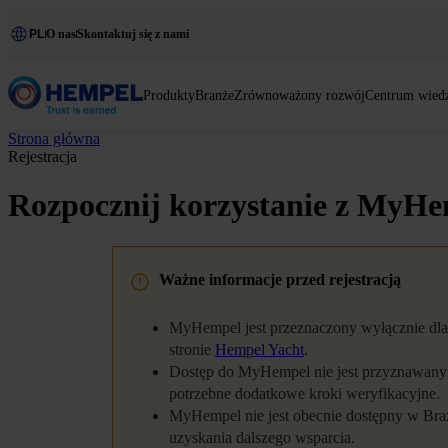
PL
O nas
Skontaktuj się z nami
Produkty
Branże
Zrównoważony rozwój
Centrum wied
Strona główna
Rejestracja
Rozpocznij korzystanie z MyH
Ważne informacje przed rejestracją
MyHempel jest przeznaczony wyłącznie dla
stronie
Hempel Yacht
.
Dostęp do MyHempel nie jest przyznawany n
potrzebne dodatkowe kroki weryfikacyjne.
MyHempel nie jest obecnie dostępny w Brazy
uzyskania dalszego wsparcia.