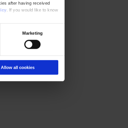
ies after having received
icy
. If you would like to know
Marketing
Allow all cookies