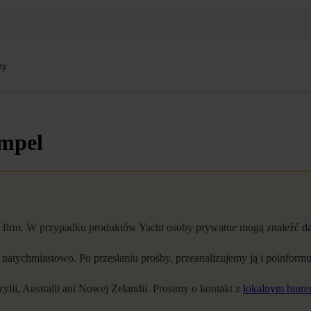
zy
empel
 firm. W przypadku produktów Yacht osoby prywatne mogą znaleźć d
atychmiastowo. Po przesłaniu prośby, przeanalizujemy ją i poinformu
lii, Australii ani Nowej Zelandii. Prosimy o kontakt z
lokalnym biur