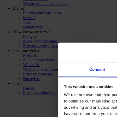
Wybór systemu malarskiego
Branże
Energia i infrastruktura
Morski
Jacht
Dekoracyjny
Zrównoważony rozwój
Przegląd
Misja i raportowanie
Zrównoważony rozwój produktu
Centrum wiedzy
Przegląd
Studia przypadków
Webinaria
Wytyczne techniczne
Consent
Standardy powłok
Narzędzia
O nas
This website uses cookies
Kariera
Etyka i zgodność z przepisami
We use our own and third-part
to optimize our marketing act
advertising and analytics par
have collected from your use 