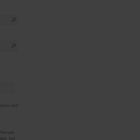
oducts and
e Hempel
ata, see