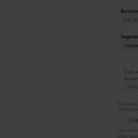
Busine
Segme
If you
Accoun
By clicking
services wi
I a
Upon submi
entity spec