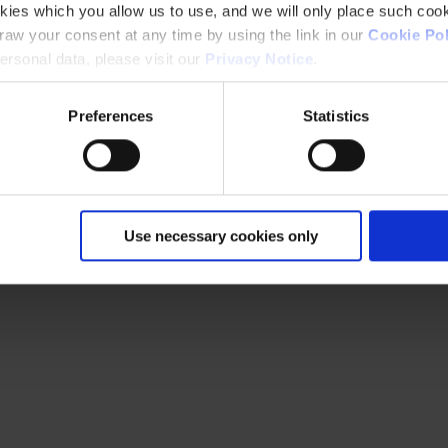
kies which you allow us to use, and we will only place such cook
aw your consent at any time by using the link in our
Cookie Pol
rsonal data, please visit our
Privacy Notice
.
Preferences
Statistics
Use necessary cookies only