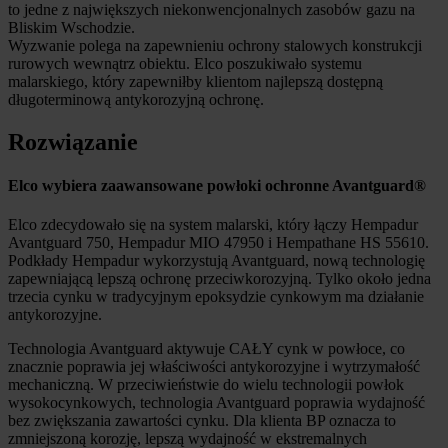
to jedne z największych niekonwencjonalnych zasobów gazu na
Bliskim Wschodzie.
Wyzwanie polega na zapewnieniu ochrony stalowych konstrukcji
rurowych wewnątrz obiektu. Elco poszukiwało systemu
malarskiego, który zapewniłby klientom najlepszą dostępną
długoterminową antykorozyjną ochronę.
Rozwiązanie
Elco wybiera zaawansowane powłoki ochronne Avantguard®
Elco zdecydowało się na system malarski, który łączy Hempadur
Avantguard 750, Hempadur MIO 47950 i Hempathane HS 55610.
Podkłady Hempadur wykorzystują Avantguard, nową technologię
zapewniającą lepszą ochronę przeciwkorozyjną. Tylko około jedna
trzecia cynku w tradycyjnym epoksydzie cynkowym ma działanie
antykorozyjne.
Technologia Avantguard aktywuje CAŁY cynk w powłoce, co
znacznie poprawia jej właściwości antykorozyjne i wytrzymałość
mechaniczną. W przeciwieństwie do wielu technologii powłok
wysokocynkowych, technologia Avantguard poprawia wydajność
bez zwiększania zawartości cynku. Dla klienta BP oznacza to
zmniejszoną korozję, lepszą wydajność w ekstremalnych