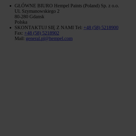
GŁÓWNE BIURO
Hempel Paints (Poland) Sp. z o.o.
Ul. Szymanowskiego 2
80-280 Gdansk
Polska
SKONTAKTUJ SIĘ Z NAMI
Tel:
+48 (58) 5218900
Fax:
+48 (58) 5218902
Mail:
general.pl@hempel.com