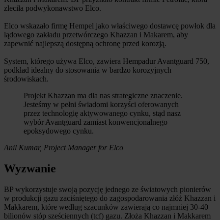
zleciła podwykonawstwo Elco.
Elco wskazało firmę Hempel jako właściwego dostawcę powłok dla
lądowego zakładu przetwórczego Khazzan i Makarem, aby
zapewnić najlepszą dostępną ochronę przed korozją.
System, którego używa Elco, zawiera Hempadur Avantguard 750,
podkład idealny do stosowania w bardzo korozyjnych
środowiskach.
Projekt Khazzan ma dla nas strategiczne znaczenie.
Jesteśmy w pełni świadomi korzyści oferowanych
przez technologię aktywowanego cynku, stąd nasz
wybór Avantguard zamiast konwencjonalnego
epoksydowego cynku.
Anil Kumar, Project Manager for Elco
Wyzwanie
BP wykorzystuje swoją pozycję jednego ze światowych pionierów
w produkcji gazu zaciśniętego do zagospodarowania złóż Khazzan i
Makkarem, które według szacunków zawierają co najmniej 30-40
bilionów stóp sześciennych (tcf) gazu. Złoża Khazzan i Makkarem