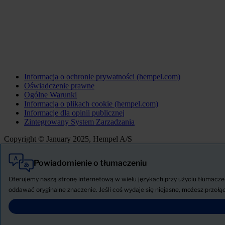
Informacja o ochronie prywatności (hempel.com)
Oświadczenie prawne
Ogólne Warunki
Informacja o plikach cookie (hempel.com)
Informacje dla opinii publicznej
Zintegrowany System Zarzadzania
Copyright © January 2025, Hempel A/S
Powiadomienie o tłumaczeniu
Wszystkie
Produkty
Oferujemy naszą stronę internetową w wielu językach przy użyciu tłumaczen
AKTUALNOŚCI
oddawać oryginalne znaczenie. Jeśli coś wydaje się niejasne, możesz przełąc
Pobierz Kartę charakterystyki
PRODUCT NAME