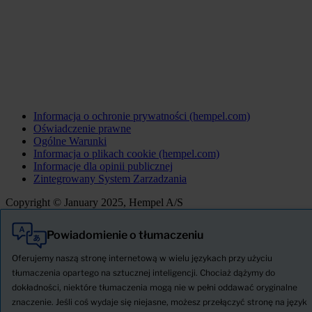
Informacja o ochronie prywatności (hempel.com)
Oświadczenie prawne
Ogólne Warunki
Informacja o plikach cookie (hempel.com)
Informacje dla opinii publicznej
Zintegrowany System Zarzadzania
Copyright © January 2025, Hempel A/S
Powiadomienie o tłumaczeniu
Wszystkie
Produkty
Oferujemy naszą stronę internetową w wielu językach przy użyciu
AKTUALNOŚCI
tłumaczenia opartego na sztucznej inteligencji. Chociaż dążymy do
dokładności, niektóre tłumaczenia mogą nie w pełni oddawać oryginalne
Pobierz Kartę charakterystyki
znaczenie. Jeśli coś wydaje się niejasne, możesz przełączyć stronę na język