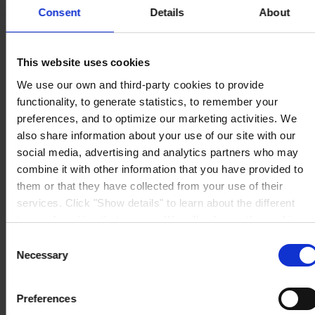
Consent
Details
About
GŁÓWNE BIURO
Hempel Paints (Poland) Sp. z o.o.
Ul. Szymanowskiego 2
80-280 Gdansk
Polska
This website uses cookies
SKONTAKTUJ SIĘ Z NAMI
Tel:
+48 (58) 5218900
We use our own and third-party cookies to provide
Fax:
+48 (58) 5218902
Mail:
general.pl@hempel.com
functionality, to generate statistics, to remember your
preferences, and to optimize our marketing activities. We
also share information about your use of our site with our
social media, advertising and analytics partners who may
combine it with other information that you have provided to
them or that they have collected from your use of their
services. Click "Show details" to learn about the different
types of cookies that we use. We will only use the cookies
which you allow us to use, and we will only place such
Consent
cookies after having received your consent. You may
Necessary
Selection
withdraw your consent at any time by using the link in our
Cookie Policy
. If you would like to know more how we
Preferences
process your personal data, please visit our
Privacy