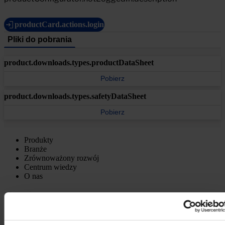
productCard.actions.login
Pliki do pobrania
product.downloads.types.productDataSheet
Pobierz
product.downloads.types.safetyDataSheet
Pobierz
Produkty
Branże
Zrównoważony rozwój
Centrum wiedzy
O nas