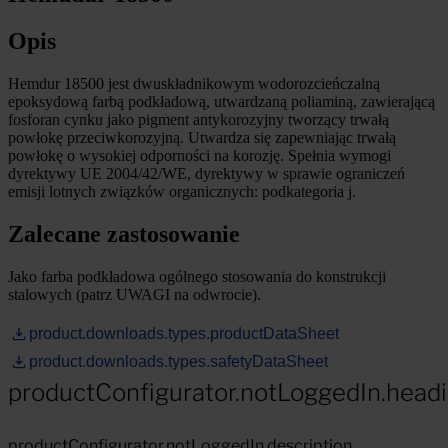
Opis
Hemdur 18500 jest dwuskładnikowym wodorozcieńczalną
epoksydową farbą podkładową, utwardzaną poliaminą, zawierającą
fosforan cynku jako pigment antykorozyjny tworzący trwałą
powłokę przeciwkorozyjną. Utwardza się zapewniając trwałą
powłokę o wysokiej odporności na korozję. Spełnia wymogi
dyrektywy UE 2004/42/WE, dyrektywy w sprawie ograniczeń
emisji lotnych związków organicznych: podkategoria j.
Zalecane zastosowanie
Jako farba podkładowa ogólnego stosowania do konstrukcji
stalowych (patrz UWAGI na odwrocie).
product.downloads.types.productDataSheet
product.downloads.types.safetyDataSheet
productConfigurator.notLoggedIn.head
productConfigurator.notLoggedIn.description