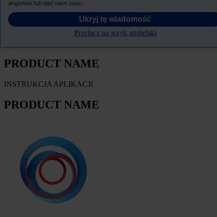
PRODUCT NAME
angielski lub dać nam znać.
Ukryj tę wiadomość
FILTRY
Przełącz na język angielski
KARTA TECHNICZNA PRODUKTU
PRODUCT NAME
INSTRUKCJA APLIKACJI
PRODUCT NAME