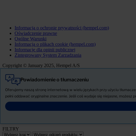
Informacja o ochronie prywatności (hempel.com)
Oświadczenie prawne
Ogólne Warunki
Informacja o plikach cookie (hempel.com)
Informacje dla opinii publicznej
Zintegrowany System Zarzadzania
Copyright © January 2025, Hempel A/S
Powiadomienie o tłumaczeniu
Wszystkie
Produkty
Oferujemy naszą stronę internetową w wielu językach przy użyciu tłumaczen
AKTUALNOŚCI
pełni oddawać oryginalne znaczenie. Jeśli coś wydaje się niejasne, możesz p
Pobierz Kartę charakterystyki
PRODUCT NAME
FILTRY