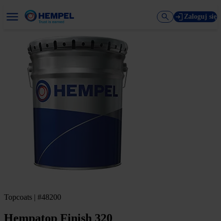
Zaloguj się
Topcoats | #48200
Hempatop Finish 320