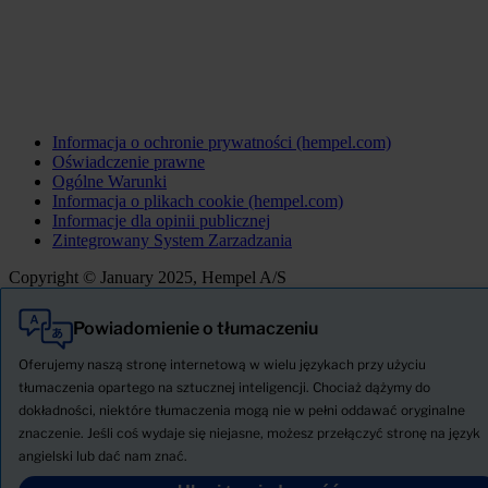
Informacja o ochronie prywatności (hempel.com)
Oświadczenie prawne
Ogólne Warunki
Informacja o plikach cookie (hempel.com)
Informacje dla opinii publicznej
Zintegrowany System Zarzadzania
Copyright © January 2025, Hempel A/S
Powiadomienie o tłumaczeniu
Wszystkie
Produkty
Oferujemy naszą stronę internetową w wielu językach przy użyciu
AKTUALNOŚCI
tłumaczenia opartego na sztucznej inteligencji. Chociaż dążymy do
dokładności, niektóre tłumaczenia mogą nie w pełni oddawać oryginalne
Pobierz Kartę charakterystyki
znaczenie. Jeśli coś wydaje się niejasne, możesz przełączyć stronę na język
PRODUCT NAME
angielski lub dać nam znać.