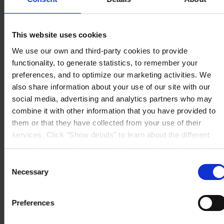
Ul. Szymanowskiego 2
80-280 Gdansk
Polska
SKONTAKTUJ SIĘ Z NAMI
Tel:
+48 (58) 5218900
This website uses cookies
Fax:
+48 (58) 5218902
We use our own and third-party cookies to provide
Mail:
general.pl@hempel.com
functionality, to generate statistics, to remember your
preferences, and to optimize our marketing activities. We
also share information about your use of our site with our
social media, advertising and analytics partners who may
combine it with other information that you have provided to
them or that they have collected from your use of their
services. Click "Show details" to learn about the different
types of cookies that we use. We will only use the cookies
which you allow us to use, and we will only place such
Consent
cookies after having received your consent. You may
Necessary
Selection
withdraw your consent at any time by using the link in our
Cookie Policy
. If you would like to know more how we
Preferences
process your personal data, please visit our
Privacy
Notice
.