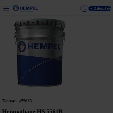
Zaloguj się
Topcoats | #5561B
Hempathane HS 5561B