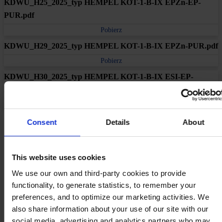
KDWU_H25_2025_typ HEMPEL KOT-1-B-IX EPZn-EP-
PUR.pdf
Pobierz
KDWU_H29_2025_typ HEMPEL KOT-1-B-IX EPZn-PUR.pdf
Pobierz
KDWU_H30_2025_typ HEMPEL KOT-1-B-IX ESI-EP-
PUR.pdf
Pobierz
Consent
Details
About
Produkty
Branże
Zrównoważony rozwój
Centrum wiedzy
This website uses cookies
O nas
We use our own and third-party cookies to provide
functionality, to generate statistics, to remember your
preferences, and to optimize our marketing activities. We
also share information about your use of our site with our
social media, advertising and analytics partners who may