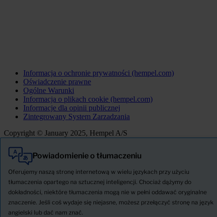
Informacja o ochronie prywatności (hempel.com)
Oświadczenie prawne
Ogólne Warunki
Informacja o plikach cookie (hempel.com)
Informacje dla opinii publicznej
Zintegrowany System Zarzadzania
Copyright © January 2025, Hempel A/S
Powiadomienie o tłumaczeniu
Wszystkie
Produkty
Oferujemy naszą stronę internetową w wielu językach przy użyciu
AKTUALNOŚCI
tłumaczenia opartego na sztucznej inteligencji. Chociaż dążymy do
dokładności, niektóre tłumaczenia mogą nie w pełni oddawać oryginalne
Pobierz Kartę charakterystyki
znaczenie. Jeśli coś wydaje się niejasne, możesz przełączyć stronę na język
PRODUCT NAME
angielski lub dać nam znać.