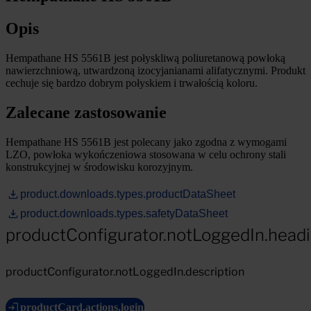
Opis
Hempathane HS 5561B jest połyskliwą poliuretanową powłoką
nawierzchniową, utwardzoną izocyjanianami alifatycznymi. Produkt
cechuje się bardzo dobrym połyskiem i trwałością koloru.
Zalecane zastosowanie
Hempathane HS 5561B jest polecany jako zgodna z wymogami
LZO, powłoka wykończeniowa stosowana w celu ochrony stali
konstrukcyjnej w środowisku korozyjnym.
product.downloads.types.productDataSheet
product.downloads.types.safetyDataSheet
productConfigurator.notLoggedIn.head
productConfigurator.notLoggedIn.description
productCard.actions.login