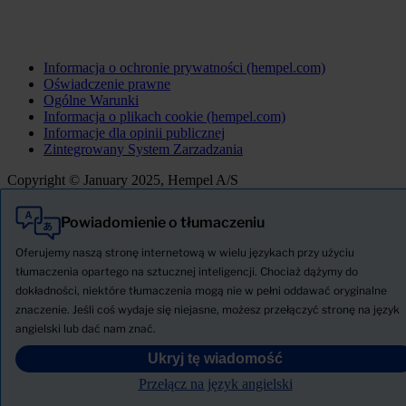
Informacja o ochronie prywatności (hempel.com)
Oświadczenie prawne
Ogólne Warunki
Informacja o plikach cookie (hempel.com)
Informacje dla opinii publicznej
Zintegrowany System Zarzadzania
Copyright © January 2025, Hempel A/S
Powiadomienie o tłumaczeniu
Wszystkie
Produkty
Oferujemy naszą stronę internetową w wielu językach przy użyciu
AKTUALNOŚCI
tłumaczenia opartego na sztucznej inteligencji. Chociaż dążymy do
dokładności, niektóre tłumaczenia mogą nie w pełni oddawać oryginalne
Pobierz Kartę charakterystyki
znaczenie. Jeśli coś wydaje się niejasne, możesz przełączyć stronę na język
PRODUCT NAME
angielski lub dać nam znać.
Ukryj tę wiadomość
FILTRY
Przełącz na język angielski
KARTA TECHNICZNA PRODUKTU