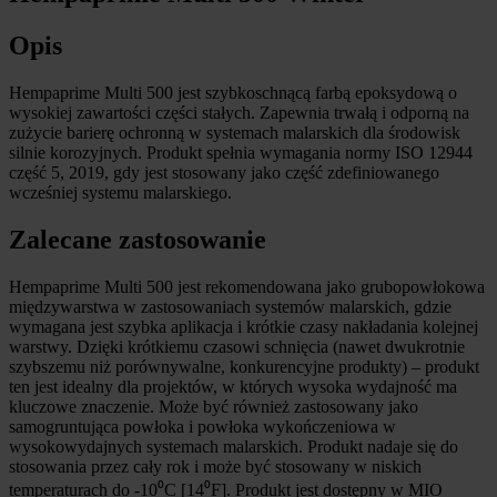
Opis
Hempaprime Multi 500 jest szybkoschnącą farbą epoksydową o
wysokiej zawartości części stałych. Zapewnia trwałą i odporną na
zużycie barierę ochronną w systemach malarskich dla środowisk
silnie korozyjnych. Produkt spełnia wymagania normy ISO 12944
część 5, 2019, gdy jest stosowany jako część zdefiniowanego
wcześniej systemu malarskiego.
Zalecane zastosowanie
Hempaprime Multi 500 jest rekomendowana jako grubopowłokowa
międzywarstwa w zastosowaniach systemów malarskich, gdzie
wymagana jest szybka aplikacja i krótkie czasy nakładania kolejnej
warstwy. Dzięki krótkiemu czasowi schnięcia (nawet dwukrotnie
szybszemu niż porównywalne, konkurencyjne produkty) – produkt
ten jest idealny dla projektów, w których wysoka wydajność ma
kluczowe znaczenie. Może być również zastosowany jako
samogruntująca powłoka i powłoka wykończeniowa w
wysokowydajnych systemach malarskich. Produkt nadaje się do
stosowania przez cały rok i może być stosowany w niskich
temperaturach do -10⁰C [14⁰F]. Produkt jest dostępny w MIO