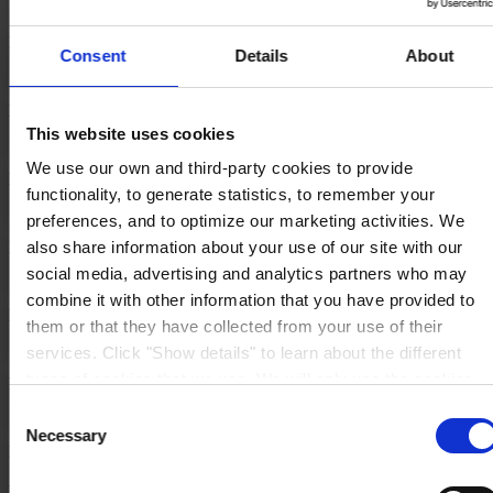
Pobierz
KDWU_H34_2025_IBDiM_typ Z1_II.pdf
Consent
Details
About
Pobierz
KDWU_H35_2024_IBDiM_typ Z1_III.pdf.pdf
This website uses cookies
Pobierz
We use our own and third-party cookies to provide
KDWU_H37_2025_typ Z-2_I.pdf
functionality, to generate statistics, to remember your
Pobierz
preferences, and to optimize our marketing activities. We
KDWU_H38_2025_typ Z-2_II.pdf
also share information about your use of our site with our
social media, advertising and analytics partners who may
Pobierz
combine it with other information that you have provided to
KDWU_H39_2025_typ Z-2_III.pdf
them or that they have collected from your use of their
Pobierz
services. Click "Show details" to learn about the different
types of cookies that we use. We will only use the cookies
KDWU_H4_2023__typ HEMPEL KOT-1-A-I EP-AY.pdf
which you allow us to use, and we will only place such
Consent
Pobierz
cookies after having received your consent. You may
Necessary
Selection
KDWU_H40_2025__typ HEMPEL KOT-3-I EP-AY (PFP)-
withdraw your consent at any time by using the link in our
AY.pdf
Cookie Policy
. If you would like to know more how we