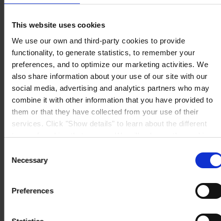
Polska
SKONTAKTUJ SIĘ Z NAMI
Tel:
+48 (58) 5218900
Fax:
+48 (58) 5218902
This website uses cookies
Mail:
general.pl@hempel.com
We use our own and third-party cookies to provide
functionality, to generate statistics, to remember your
preferences, and to optimize our marketing activities. We
also share information about your use of our site with our
social media, advertising and analytics partners who may
combine it with other information that you have provided to
them or that they have collected from your use of their
services. Click "Show details" to learn about the different
types of cookies that we use. We will only use the cookies
which you allow us to use, and we will only place such
Consent
cookies after having received your consent. You may
Necessary
Selection
withdraw your consent at any time by using the link in our
Cookie Policy
. If you would like to know more how we
Preferences
process your personal data, please visit our
Privacy
Notice
.