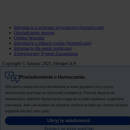
Informacja o ochronie prywatności (hempel.com)
Oświadczenie prawne
Ogólne Warunki
Informacja o plikach cookie (hempel.com)
Informacje dla opinii publicznej
Zintegrowany System Zarzadzania
Copyright © January 2025, Hempel A/S
Powiadomienie o tłumaczeniu
Wszystkie
Produkty
Oferujemy naszą stronę internetową w wielu językach przy użyciu
AKTUALNOŚCI
tłumaczenia opartego na sztucznej inteligencji. Chociaż dążymy do
dokładności, niektóre tłumaczenia mogą nie w pełni oddawać oryginalne
Pobierz Kartę charakterystyki
znaczenie. Jeśli coś wydaje się niejasne, możesz przełączyć stronę na język
PRODUCT NAME
angielski lub dać nam znać.
Ukryj tę wiadomość
FILTRY
Przełącz na język angielski