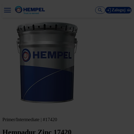
Zaloguj się
Primer/Intermediate | #17420
Hempadur Zinc 17420