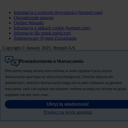
Informacja o ochronie prywatności (hempel.com)
Oświadczenie prawne
Ogólne Warunki
Informacja o plikach cookie (hempel.com)
Informacje dla opinii publicznej
Zintegrowany System Zarzadzania
Copyright © January 2025, Hempel A/S
Powiadomienie o tłumaczeniu
Wszystkie
Produkty
Oferujemy naszą stronę internetową w wielu językach przy użyciu
AKTUALNOŚCI
tłumaczenia opartego na sztucznej inteligencji. Chociaż dążymy do
dokładności, niektóre tłumaczenia mogą nie w pełni oddawać oryginalne
Pobierz Kartę charakterystyki
znaczenie. Jeśli coś wydaje się niejasne, możesz przełączyć stronę na język
PRODUCT NAME
angielski lub dać nam znać.
Ukryj tę wiadomość
FILTRY
Przełącz na język angielski
KARTA TECHNICZNA PRODUKTU