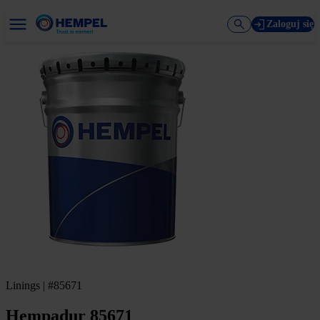
Zaloguj się
Linings | #85671
Hempadur 85671