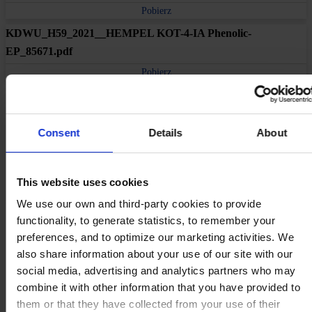
Pobierz
KDWU_H59_2021__HEMPEL KOT-4-IA Phenolic-
EP_85671.pdf
Pobierz
Produkty
Branże
Consent
Details
About
Zrównoważony rozwój
Centrum wiedzy
O nas
This website uses cookies
We use our own and third-party cookies to provide
functionality, to generate statistics, to remember your
preferences, and to optimize our marketing activities. We
GŁÓWNE BIURO
Hempel Paints (Poland) Sp. z o.o.
also share information about your use of our site with our
Ul. Szymanowskiego 2
social media, advertising and analytics partners who may
80-280 Gdansk
Polska
combine it with other information that you have provided to
SKONTAKTUJ SIĘ Z NAMI
Tel:
+48 (58) 5218900
them or that they have collected from your use of their
Fax:
+48 (58) 5218902