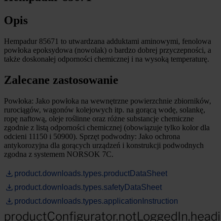
Opis
Hempadur 85671 to utwardzana adduktami aminowymi, fenolowa
powłoka epoksydowa (nowolak) o bardzo dobrej przyczepności, a
także doskonałej odporności chemicznej i na wysoką temperaturę.
Zalecane zastosowanie
Powłoka: Jako powłoka na wewnętrzne powierzchnie zbiorników,
rurociągów, wagonów kolejowych itp. na gorącą wodę, solankę,
ropę naftową, oleje roślinne oraz różne substancje chemiczne
zgodnie z listą odporności chemicznej (obowiązuje tylko kolor dla
odcieni 11150 i 50900). Sprzęt podwodny: Jako ochrona
antykorozyjna dla gorących urządzeń i konstrukcji podwodnych
zgodna z systemem NORSOK 7C.
product.downloads.types.productDataSheet
product.downloads.types.safetyDataSheet
product.downloads.types.applicationInstruction
productConfigurator.notLoggedIn.head