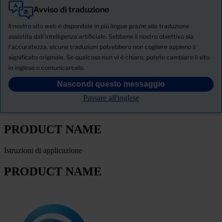
Avviso di traduzione
Tutti
Prodotti
Il nostro sito web è disponibile in più lingue grazie alla traduzione
Notizie
assistita dall'intelligenza artificiale. Sebbene il nostro obiettivo sia
l'accuratezza, alcune traduzioni potrebbero non cogliere appieno il
SCHEDA TECNICA DI SICUREZZA
significato originale. Se qualcosa non vi è chiaro, potete cambiare il sito
PRODUCT NAME
in inglese o comunicarcelo.
Nascondi questo messaggio
FILTRO
Passare all'inglese
Scheda tecnica del prodotto
PRODUCT NAME
Istruzioni di applicazione
PRODUCT NAME