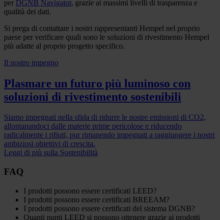
per
DGNB Navigator
, grazie ai massimi livelli di trasparenza e
qualità dei dati.
Si prega di contattare i nostri rappresentanti Hempel nel proprio
paese per verificare quali sono le soluzioni di rivestimento Hempel
più adatte al proprio progetto specifico.
Il nostro impegno
Plasmare un futuro più luminoso con
soluzioni di rivestimento sostenibili
Siamo impegnati nella sfida di ridurre le nostre emissioni di CO2,
allontanandoci dalle materie prime pericolose e riducendo
radicalmente i rifiuti, pur rimanendo impegnati a raggiungere i nostri
ambiziosi obiettivi di crescita.
Leggi di più sulla Sostenibilità
FAQ
I prodotti possono essere certificati LEED?
I prodotti possono essere certificati BREEAM?
I prodotti possono essere certificati del sistema DGNB?
Quanti punti LEED si possono ottenere grazie ai prodotti