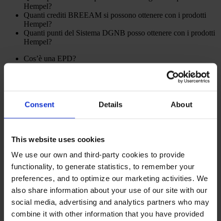
Hempel?
Quanti crediti BREEAM si possono ottenere con i prodotti
Hempel?
Quanti punti del Sistema DGNB posso ottenere con i prodotti
Hempel?
Cos’è una EPD?
Tutti i prodotti hanno bisogno di una EPD?
Tutti i prodotti devono soddisfare i criteri di emissione di
VOC?
Si possono fornire solo prodotti a base di acqua ai progetti
BREEAM?
Consent
Details
About
I prodotti Hempel possono contribuire anche ad altri standard
edilizi ecologici?
This website uses cookies
Lasciate che vi aiutiamo nel prossimo
progetto
We use our own and third-party cookies to provide
functionality, to generate statistics, to remember your
Per saperne di più, contattate uno dei nostri esperti.
preferences, and to optimize our marketing activities. We
CONTATTO
also share information about your use of our site with our
Prodotti
social media, advertising and analytics partners who may
Industrie
combine it with other information that you have provided
Sostenibilità