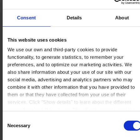
Consent
Details
About
SEDE PRINCIPALE
Hempel (Italy) S.R.L
Via Lungobisagno
This website uses cookies
Dalmazia 71/4
16141 Genova
We use our own and third-party cookies to provide
P.I. 00246440101
functionality, to generate statistics, to remember your
View on map
preferences, and to optimize our marketing activities. We
CONTATTACI
Tel:
+39 (010) 8356947
Fax:
+39 (010) 8356950
also share information about your use of our site with our
Mail:
HempelItaly@hempel.com
social media, advertising and analytics partners who may
combine it with other information that you have provided to
them or that they have collected from your use of their
services. Click "Show details" to learn about the different
types of cookies that we use. We will only use the cookies
which you allow us to use, and we will only place such
Consent
cookies after having received your consent. You may
Necessary
Selection
withdraw your consent at any time by using the link in our
Cookie Policy
. If you would like to know more how we