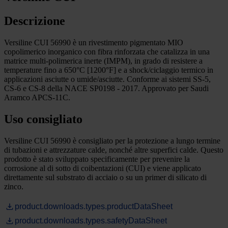
Descrizione
Versiline CUI 56990 è un rivestimento pigmentato MIO
copolimerico inorganico con fibra rinforzata che catalizza in una
matrice multi-polimerica inerte (IMPM), in grado di resistere a
temperature fino a 650°C [1200°F] e a shock/ciclaggio termico in
applicazioni asciutte o umide/asciutte. Conforme ai sistemi SS-5,
CS-6 e CS-8 della NACE SP0198 - 2017. Approvato per Saudi
Aramco APCS-11C.
Uso consigliato
Versiline CUI 56990 è consigliato per la protezione a lungo termine
di tubazioni e attrezzature calde, nonché altre superfici calde. Questo
prodotto è stato sviluppato specificamente per prevenire la
corrosione al di sotto di coibentazioni (CUI) e viene applicato
direttamente sul substrato di acciaio o su un primer di silicato di
zinco.
product.downloads.types.productDataSheet
product.downloads.types.safetyDataSheet