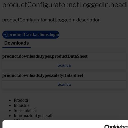
productConfigurator.notLoggedIn.head
productConfigurator.notLoggedIn.description
productCard.actions.login
Downloads
product.downloads.types.productDataSheet
Scarica
product.downloads.types.safetyDataSheet
Scarica
Prodotti
Industrie
Sostenibilità
Informazioni generali
Chi siamo