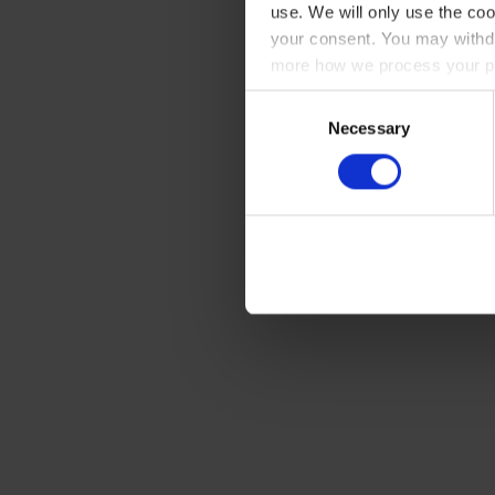
use. We will only use the coo
your consent. You may withdr
more how we process your pe
Consent
Necessary
Selection