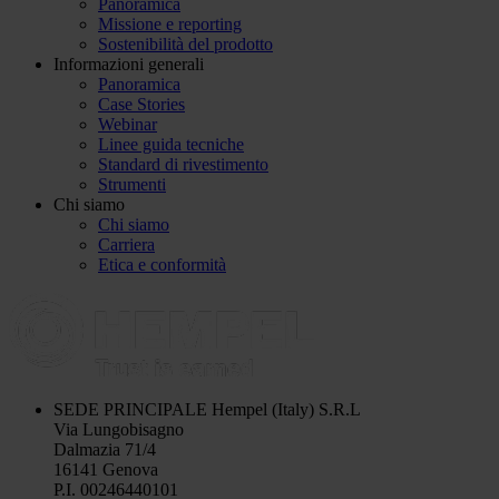
Panoramica
Missione e reporting
Sostenibilità del prodotto
Informazioni generali
Panoramica
Case Stories
Webinar
Linee guida tecniche
Standard di rivestimento
Strumenti
Chi siamo
Chi siamo
Carriera
Etica e conformità
SEDE PRINCIPALE
Hempel (Italy) S.R.L
Via Lungobisagno
Dalmazia 71/4
16141 Genova
P.I. 00246440101