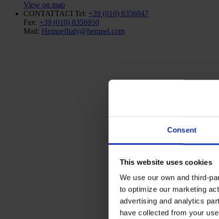
View on map
CONTATTACI
Tel:
+39 (010) 8356947
Fax:
+39 (010) 8356950
Mail:
HempelItaly@hempel.com
Consent
This website uses cookies
We use our own and third-part
to optimize our marketing act
advertising and analytics par
have collected from your use 