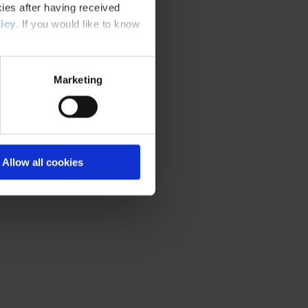
ies after having received
icy
. If you would like to know
Marketing
Allow all cookies