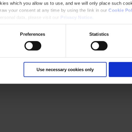
kies which you allow us to use, and we will only place such cook
aw your consent at any time by using the link in our
Cookie Pol
rsonal data, please visit our
Privacy Notice
.
Preferences
Statistics
Use necessary cookies only