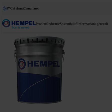
IT
Chi siamo
Contattateci
Prodotti
Industrie
Sostenibilità
Informazioni generali