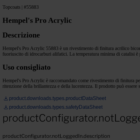
Topcoats | #55883
Hempel's Pro Acrylic
Descrizione
Hempel's Pro Acrylic 55883 è un rivestimento di finitura acrilico bicom
fuoriuscito di idrocarburi alifatici. La temperatura minima di catalisi è
Uso consigliato
Hempel's Pro Acrylic è raccomandato come rivestimento di finitura per 
ritenzione della brillantezza e della lucentezza. Il prodotto può essere
product.downloads.types.productDataSheet
product.downloads.types.safetyDataSheet
productConfigurator.notLogg
productConfigurator.notLoggedIn.description