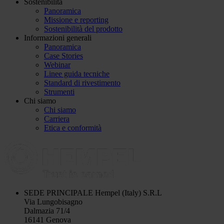
Sostenibilità
Panoramica
Missione e reporting
Sostenibilità del prodotto
Informazioni generali
Panoramica
Case Stories
Webinar
Linee guida tecniche
Standard di rivestimento
Strumenti
Chi siamo
Chi siamo
Carriera
Etica e conformità
SEDE PRINCIPALE
Hempel (Italy) S.R.L
Via Lungobisagno
Dalmazia 71/4
16141 Genova