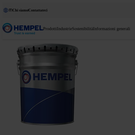
IT
Chi siamo
Contattateci
Prodotti
Industrie
Sostenibilità
Informazioni generali