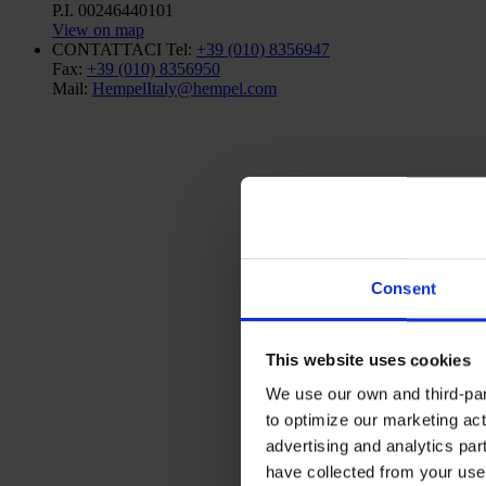
P.I. 00246440101
View on map
CONTATTACI
Tel:
+39 (010) 8356947
Fax:
+39 (010) 8356950
Mail:
HempelItaly@hempel.com
Consent
This website uses cookies
We use our own and third-part
to optimize our marketing act
advertising and analytics par
have collected from your use 