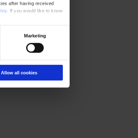
ies after having received
icy
. If you would like to know
Marketing
Allow all cookies