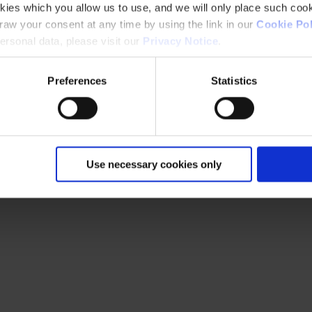
kies which you allow us to use, and we will only place such cook
aw your consent at any time by using the link in our
Cookie Pol
rsonal data, please visit our
Privacy Notice
.
Preferences
Statistics
Use necessary cookies only