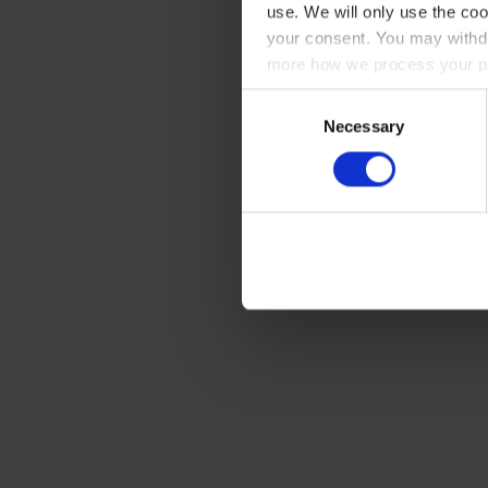
use. We will only use the coo
your consent. You may withdr
more how we process your pe
Consent
Necessary
Selection