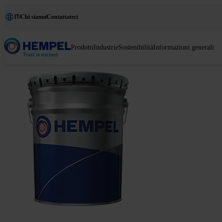
IT
Chi siamo
Contattateci
Prodotti
Industrie
Sostenibilità
Informazioni generali