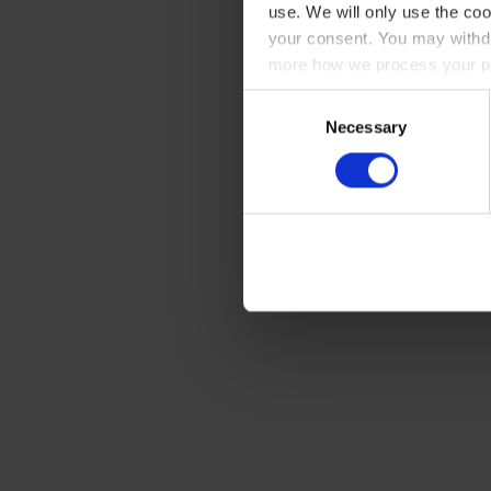
use. We will only use the coo
your consent. You may withdr
more how we process your pe
Consent
Necessary
Selection