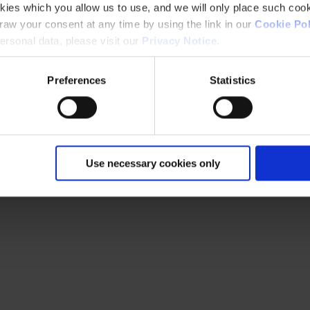
kies which you allow us to use, and we will only place such cook
aw your consent at any time by using the link in our
Cookie Pol
rsonal data, please visit our
Privacy Notice
.
Preferences
Statistics
Use necessary cookies only