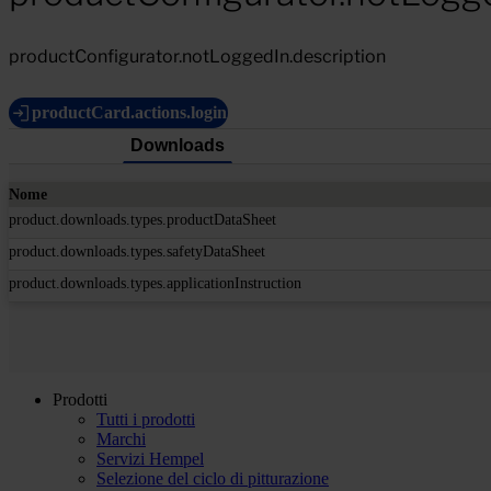
productConfigurator.notLoggedIn.description
productCard.actions.login
Downloads
Nome
product.downloads.types.productDataSheet
product.downloads.types.safetyDataSheet
product.downloads.types.applicationInstruction
Prodotti
Tutti i prodotti
Marchi
Servizi Hempel
Selezione del ciclo di pitturazione