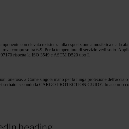
nente con elevata resistenza alla esposizione atmosferica e alla abra
 trova compreso tra 6-9. Per la temperatura di servizio vedi sotto. Appli
o 97170 rispetta la ISO 3549 e ASTM D520 tipo I.
ioni onerose. 2.Come singola mano per la lunga protezione dell'acciai
no dei serbatoi secondo la CARGO PROTECTION GUIDE. In accordo con l
edIn.heading