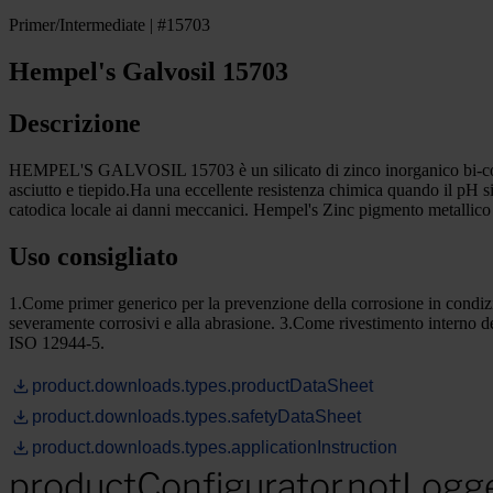
Primer/Intermediate | #15703
Hempel's Galvosil 15703
Descrizione
HEMPEL'S GALVOSIL 15703 è un silicato di zinco inorganico bi-compo
asciutto e tiepido.Ha una eccellente resistenza chimica quando il pH si
catodica locale ai danni meccanici. Hempel's Zinc pigmento metallic
Uso consigliato
1.Come primer generico per la prevenzione della corrosione in condiz
severamente corrosivi e alla abrasione. 3.Come rivestimento inter
ISO 12944-5.
product.downloads.types.productDataSheet
product.downloads.types.safetyDataSheet
product.downloads.types.applicationInstruction
productConfigurator.notLogg