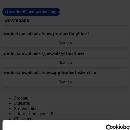
productCard.actions.login
Downloads
product.downloads.types.productDataSheet
Scarica
product.downloads.types.safetyDataSheet
Scarica
product.downloads.types.applicationInstruction
Scarica
Prodotti
Industrie
Sostenibilità
Informazioni generali
Chi siamo