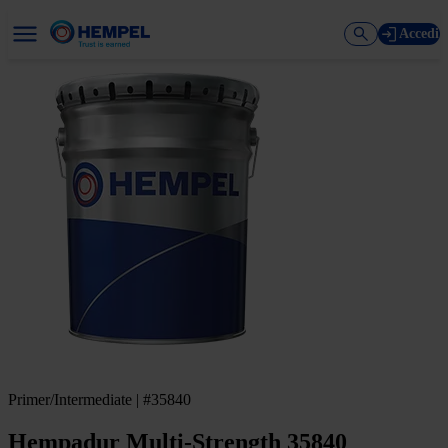
Accedi
Primer/Intermediate | #35840
Hempadur Multi-Strength 35840