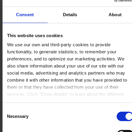
Consent
Details
About
SEDE PRINCIPALE
Hempel (Italy) S.R.L
Via Lungobisagno
This website uses cookies
Dalmazia 71/4
16141 Genova
We use our own and third-party cookies to provide
P.I. 00246440101
functionality, to generate statistics, to remember your
View on map
CONTATTACI
Tel:
+39 (010) 8356947
preferences, and to optimize our marketing activities. We
Fax:
+39 (010) 8356950
also share information about your use of our site with our
Mail:
HempelItaly@hempel.com
social media, advertising and analytics partners who may
combine it with other information that you have provided to
them or that they have collected from your use of their
services. Click "Show details" to learn about the different
types of cookies that we use. We will only use the cookies
which you allow us to use, and we will only place such
Consent
cookies after having received your consent. You may
Necessary
Selection
withdraw your consent at any time by using the link in our
Cookie Policy
. If you would like to know more how we