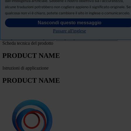
dall'intelligenza artificiale. Sebbene il nostro obiettivo sia l'accuratezza,
alcune traduzioni potrebbero non cogliere appieno il significato originale. Se
SCHEDA TECNICA DI SICUREZZA
qualcosa non vi è chiaro, potete cambiare il sito in inglese o comunicarcelo.
PRODUCT NAME
Nascondi questo messaggio
Passare all'inglese
FILTRO
Scheda tecnica del prodotto
PRODUCT NAME
Istruzioni di applicazione
PRODUCT NAME