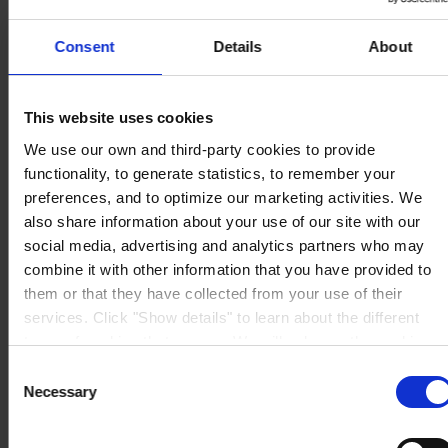
Consent
Details
About
SEDE PRINCIPALE
Hempel (Italy) S.R.L
Via Lungobisagno
This website uses cookies
Dalmazia 71/4
16141 Genova
We use our own and third-party cookies to provide
P.I. 00246440101
functionality, to generate statistics, to remember your
View on map
CONTATTACI
Tel:
+39 (010) 8356947
preferences, and to optimize our marketing activities. We
Fax:
+39 (010) 8356950
also share information about your use of our site with our
Mail:
HempelItaly@hempel.com
social media, advertising and analytics partners who may
combine it with other information that you have provided to
them or that they have collected from your use of their
services. Click "Show details" to learn about the different
types of cookies that we use. We will only use the cookies
which you allow us to use, and we will only place such
Consent
cookies after having received your consent. You may
Necessary
Selection
withdraw your consent at any time by using the link in our
Cookie Policy
. If you would like to know more how we