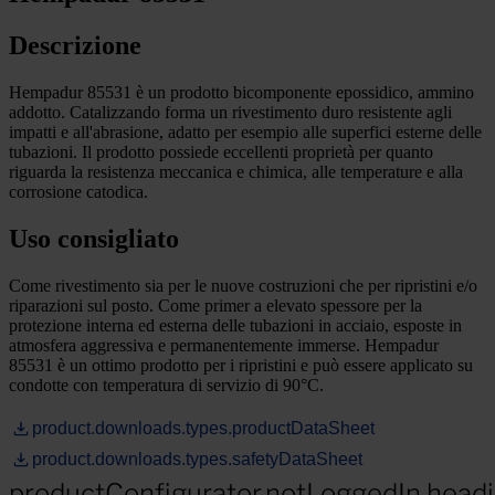
Descrizione
Hempadur 85531 è un prodotto bicomponente epossidico, ammino
addotto. Catalizzando forma un rivestimento duro resistente agli
impatti e all'abrasione, adatto per esempio alle superfici esterne delle
tubazioni. Il prodotto possiede eccellenti proprietà per quanto
riguarda la resistenza meccanica e chimica, alle temperature e alla
corrosione catodica.
Uso consigliato
Come rivestimento sia per le nuove costruzioni che per ripristini e/o
riparazioni sul posto. Come primer a elevato spessore per la
protezione interna ed esterna delle tubazioni in acciaio, esposte in
atmosfera aggressiva e permanentemente immerse. Hempadur
85531 è un ottimo prodotto per i ripristini e può essere applicato su
condotte con temperatura di servizio di 90°C.
product.downloads.types.productDataSheet
product.downloads.types.safetyDataSheet
productConfigurator.notLoggedIn.head