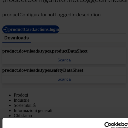
productConfigurator.notLoggedIn.description
productCard.actions.login
Downloads
product.downloads.types.productDataSheet
Scarica
product.downloads.types.safetyDataSheet
Scarica
Prodotti
Industrie
Sostenibilità
Informazioni generali
Chi siamo