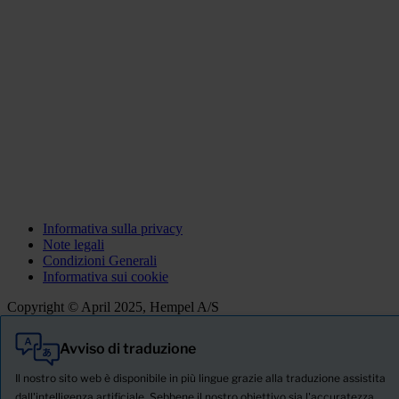
Informativa sulla privacy
Note legali
Condizioni Generali
Informativa sui cookie
Copyright © April 2025, Hempel A/S
Avviso di traduzione
Tutti
Prodotti
Il nostro sito web è disponibile in più lingue grazie alla traduzione assistita
Notizie
dall'intelligenza artificiale. Sebbene il nostro obiettivo sia l'accuratezza,