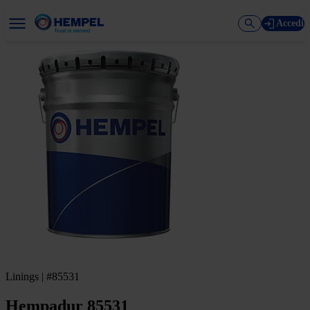
Accedi
Linings | #85531
Hempadur 85531